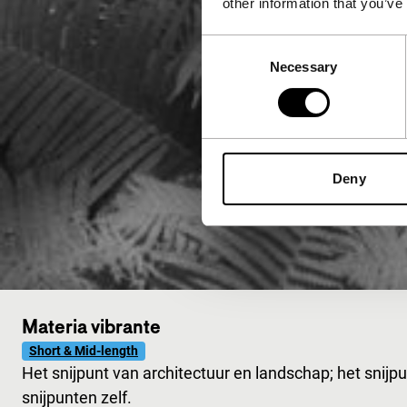
other information that you’ve
Consent
Necessary
Selection
Deny
Materia vibrante
Short & Mid-length
Het snijpunt van architectuur en landschap; het snijp
snijpunten zelf.