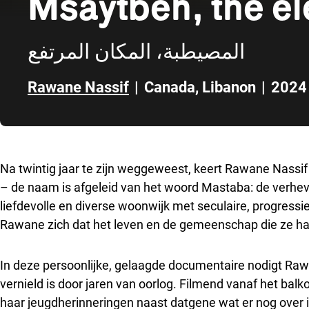
Msaytbeh, the el
المصيطبة، المكان المرتفع
Rawane Nassif
|
Canada
,
Libanon
|
2024
Direct naar zijbalk
Na twintig jaar te zijn weggeweest, keert Rawane Nassif
– de naam is afgeleid van het woord Mastaba: de verheve
liefdevolle en diverse woonwijk met seculaire, progressi
Rawane zich dat het leven en de gemeenschap die ze had
In deze persoonlijke, gelaagde documentaire nodigt Rawa
vernield is door jaren van oorlog. Filmend vanaf het bal
haar jeugdherinneringen naast datgene wat er nog over i