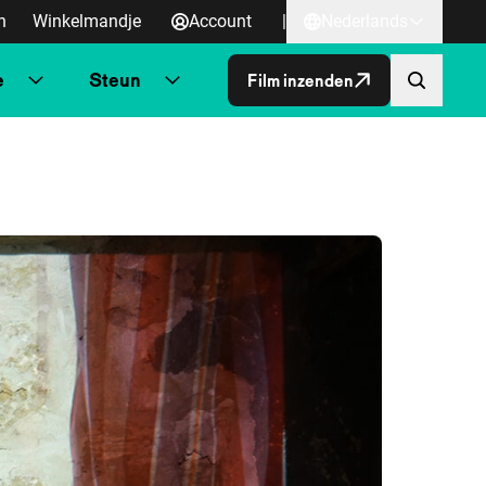
n
Winkelmandje
Account
|
Nederlands
e
Steun
Film inzenden