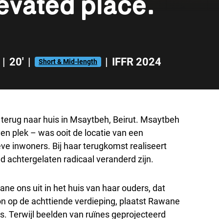
evated place.
|
20'
|
|
IFFR 2024
Short & Mid-length
 terug naar huis in Msaytbeh, Beirut. Msaytbeh
n plek – was ooit de locatie van een
eve inwoners. Bij haar terugkomst realiseert
 achtergelaten radicaal veranderd zijn.
ne ons uit in het huis van haar ouders, dat
kon op de achttiende verdieping, plaatst Rawane
s. Terwijl beelden van ruïnes geprojecteerd