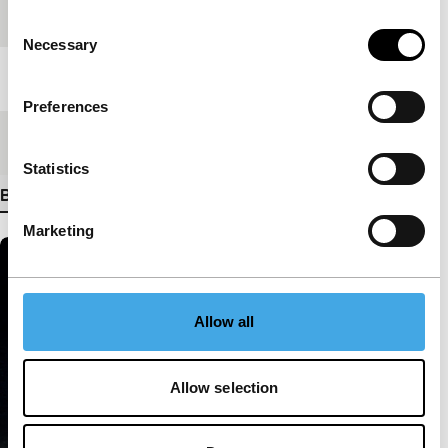
Festivaleditie
IFFR 2024
Consent
Necessary
Selection
Lengte
111'
Preferences
Medium/Formaat
DCP
Statistics
Bekijk meer details
Marketing
Allow all
Allow selection