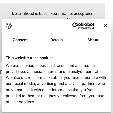
Ingesloten inhoud van YouTube overslaan
Deze inhoud is beschikbaar na het accepteren
van de marketingcookies.
Cookie-instellingen wijzigen
Consent
Details
About
Bekijk op YouTube
This website uses cookies
Ingesloten inhoud van YouTube overgeslagen.
We use cookies to personalise content and ads, to
Film details
provide social media features and to analyse our traffic.
We also share information about your use of our site with
our social media, advertising and analytics partners who
Productieland
Italië
may combine it with other information that you’ve
provided to them or that they’ve collected from your use
Jaar
2022
of their services.