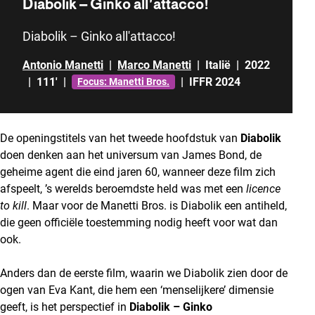
Diabolik – Ginko all’attacco!
Diabolik – Ginko all'attacco!
Antonio Manetti
|
Marco Manetti
|
Italië
|
2022
|
111'
|
|
IFFR 2024
Focus: Manetti Bros.
De openingstitels van het tweede hoofdstuk van
Diabolik
doen denken aan het universum van James Bond, de
geheime agent die eind jaren 60, wanneer deze film zich
afspeelt, ’s werelds beroemdste held was met een
licence
to kill
. Maar voor de Manetti Bros. is Diabolik een antiheld,
die geen officiële toestemming nodig heeft voor wat dan
ook.
Anders dan de eerste film, waarin we Diabolik zien door de
ogen van Eva Kant, die hem een ‘menselijkere’ dimensie
geeft, is het perspectief in
Diabolik – Ginko