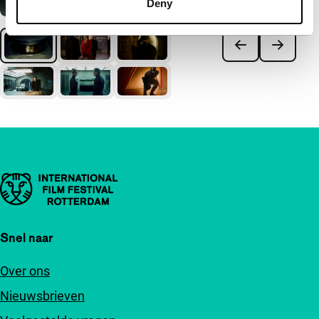
Deny
Belangrijke links
Snel naar
Over ons
Nieuwsbrieven