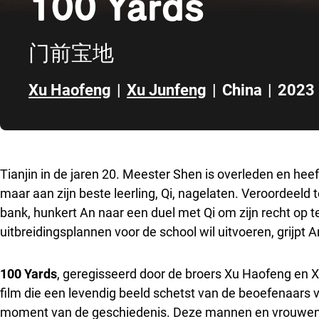
100 Yards
门前宝地
Xu Haofeng
|
Xu Junfeng
|
China
|
2023
Direct naar zijbalk
Tianjin in de jaren 20. Meester Shen is overleden en heeft
maar aan zijn beste leerling, Qi, nagelaten. Veroordeeld
bank, hunkert An naar een duel met Qi om zijn recht op t
uitbreidingsplannen voor de school wil uitvoeren, grijpt A
100 Yards
, geregisseerd door de broers Xu Haofeng en Xu
film die een levendig beeld schetst van de beoefenaars v
moment van de geschiedenis. Deze mannen en vrouwen zi