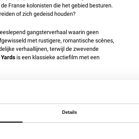
 de Franse kolonisten die het gebied besturen.
reiden of zich gedeisd houden?
meeslepend gangsterverhaal waarin geen
afgewisseld met rustigere, romantische scènes,
ijke verhaallijnen, terwijl de zwevende
 Yards
is een klassieke actiefilm met een
Details
het accepteren van de
kies.