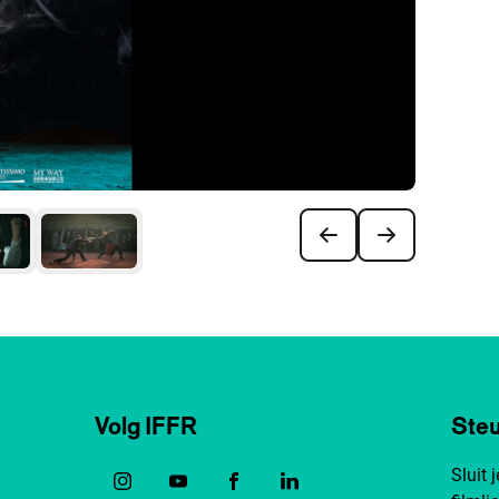
Volg IFFR
Steu
Sluit 