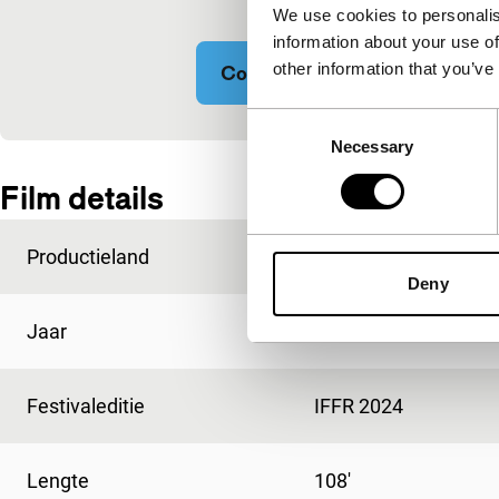
We use cookies to personalis
information about your use of
other information that you’ve
Cookie-instellingen wijzigen
Consent
Necessary
Selection
Ingesloten inhoud van YouTube overgeslagen.
Film details
Productieland
China
Deny
Jaar
2023
Festivaleditie
IFFR 2024
Lengte
108'