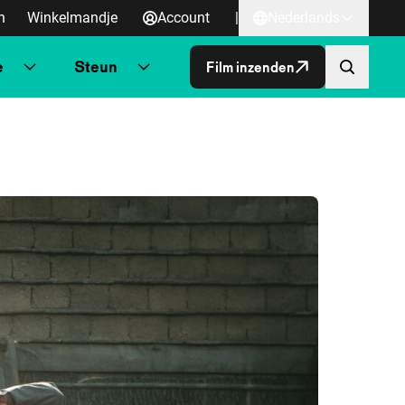
n
Winkelmandje
Account
|
Nederlands
e
Steun
Film inzenden