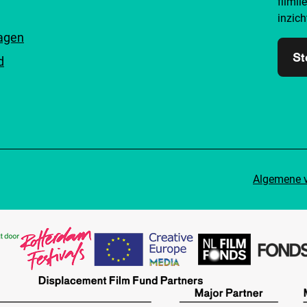
filmli
inzich
ragen
St
d
Algemene 