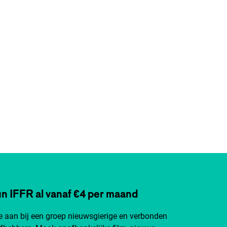
n IFFR al vanaf €4 per maand
je aan bij een groep nieuwsgierige en verbonden