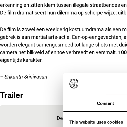
erkenning en zitten klem tussen illegale straatbendes en
De film dramatiseert hun dilemma op scherpe wijze: uitb
De film is zowel een weelderig kostuumdrama als een 
gebrek is aan martial arts-actie. Een-op-eengevechten, 
worden elegant samengesmeed tot lange shots met duidel
camera het blikveld af en toe verbreedt en versmalt.
100
eigentijds karakter.
– Srikanth Srinivasan
Trailer
Consent
Ingesloten inhoud van YouTube overslaan
Deze inhoud is beschikbaar na 
This website uses cookies
marketingcoo