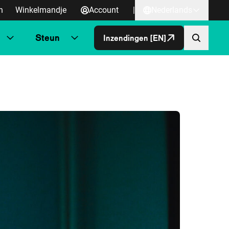
n
Winkelmandje
Account
|
Nederlands
Steun
Inzendingen [EN]