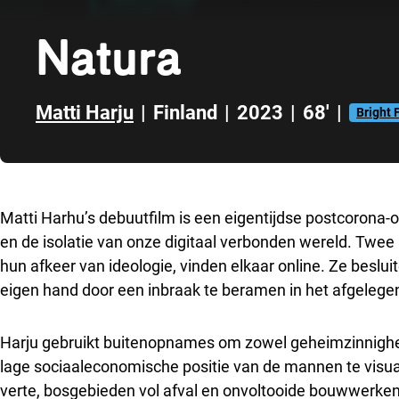
Natura
Matti Harju
|
Finland
|
2023
|
68'
|
Bright 
Direct naar zijbalk
Matti Harhu’s debuutfilm is een eigentijdse postcorona-o
en de isolatie van onze digitaal verbonden wereld. Twee
hun afkeer van ideologie, vinden elkaar online. Ze beslui
eigen hand door een inbraak te beramen in het afgelegen
Harju gebruikt buitenopnames om zowel geheimzinnighei
lage sociaaleconomische positie van de mannen te visuali
verte, bosgebieden vol afval en onvoltooide bouwwerken.