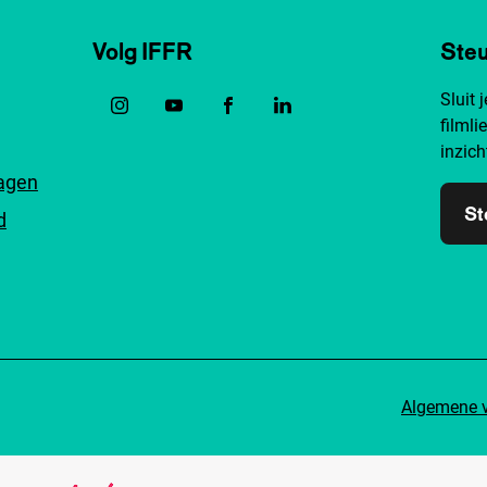
Volg IFFR
Steu
Sluit 
filmli
inzich
ragen
St
d
Algemene 