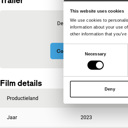
Trailer
This website uses cookies
Ingesloten inhoud van YouTube overslaan
We use cookies to personalis
Deze inhoud is beschikbaar na 
information about your use of
marketingcoo
other information that you’ve
Consent
Cookie-instellingen wijzigen
Necessary
Selection
Ingesloten inhoud van YouTube overgeslagen.
Film details
Deny
Productieland
Finland
Jaar
2023