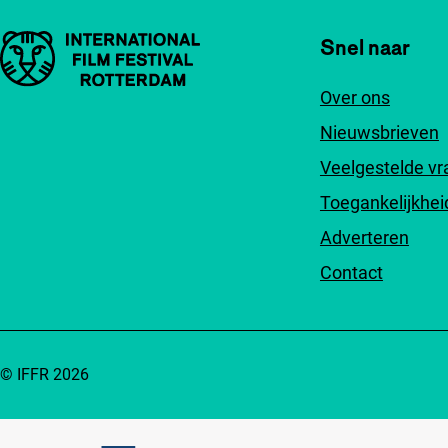
Belangrijke links
Snel naar
Over ons
Nieuwsbrieven
Veelgestelde v
Toegankelijkhei
Adverteren
Contact
© IFFR 2026