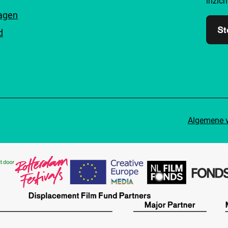
inzich
ragen
St
d
Algemene 