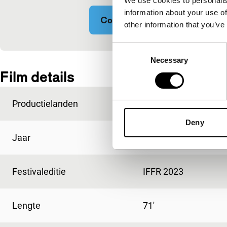
We use cookies to personalis
information about your use of
Cookie-instellingen wijzigen
other information that you’ve
Consent
Ingesloten inhoud van YouTube overgeslagen.
Necessary
Selection
Film details
Productielanden
Frankrijk
,
IJsland
Deny
Jaar
2023
Festivaleditie
IFFR 2023
Lengte
71'