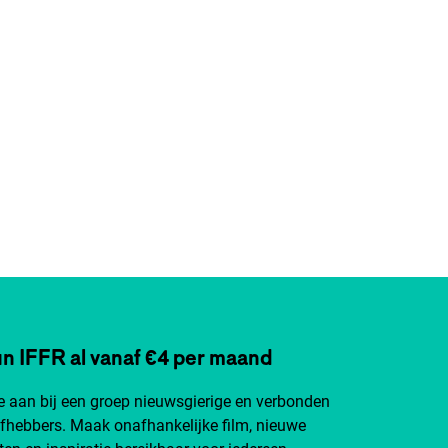
n IFFR al vanaf €4 per maand
je aan bij een groep nieuwsgierige en verbonden
efhebbers. Maak onafhankelijke film, nieuwe