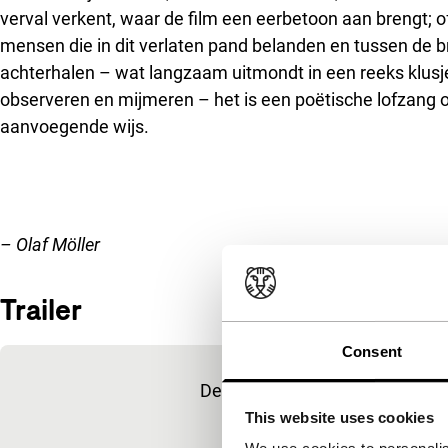
verval verkent, waar de film een eerbetoon aan brengt; of
mensen die in dit verlaten pand belanden en tussen de 
achterhalen – wat langzaam uitmondt in een reeks klusje
observeren en mijmeren – het is een poëtische lofzang 
aanvoegende wijs.
– Olaf Möller
Trailer
Consent
Ingesloten inhoud van YouTube overslaan
Deze inhoud is beschikbaar na 
marketingcoo
This website uses cookies