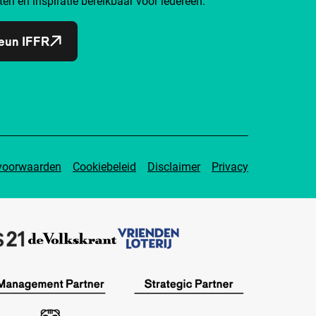
ten en inspiratie bereikbaar voor iedereen.
eun IFFR
voorwaarden
Cookiebeleid
Disclaimer
Privacy