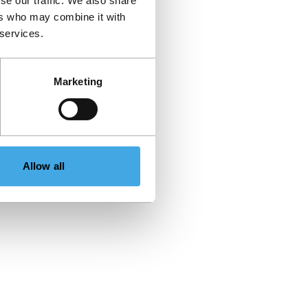
se our traffic. We also share
ers who may combine it with
 services.
Marketing
Allow all