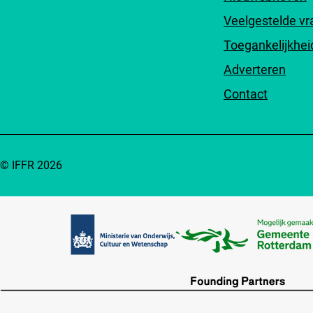
Veelgestelde v
Toegankelijkhei
Adverteren
Contact
© IFFR 2026
Partners