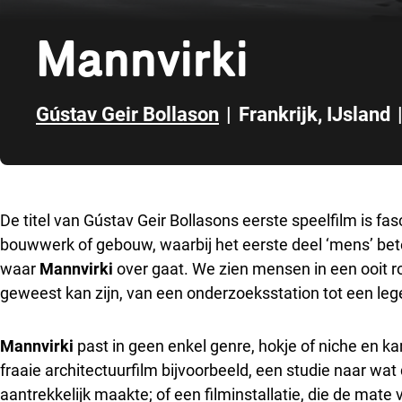
Mannvirki
Gústav Geir Bollason
|
Frankrijk
,
IJsland
Direct naar zijbalk
De titel van Gústav Geir Bollasons eerste speelfilm is f
bouwwerk of gebouw, waarbij het eerste deel ‘mens’ betek
waar
Mannvirki
over gaat. We zien mensen in een ooit r
geweest kan zijn, van een onderzoeksstation tot een l
Mannvirki
past in geen enkel genre, hokje of niche en k
fraaie architectuurfilm bijvoorbeeld, een studie naar wa
aantrekkelijk maakte; of een filminstallatie, die de ma