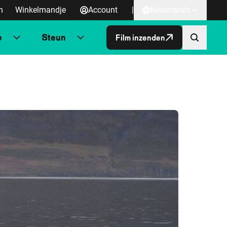
n
Winkelmandje
Account
|
Nederlands
e
Steun
Film inzenden