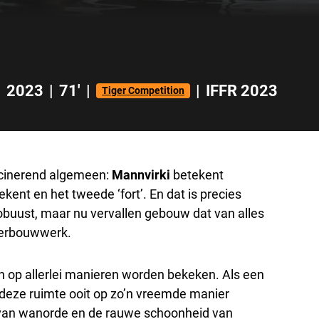
|
2023
|
71'
|
|
IFFR 2023
Tiger Competition
ascinerend algemeen:
Mannvirki
betekent
ent en het tweede ‘fort’. En dat is precies
obuust, maar nu vervallen gebouw dat van alles
egerbouwwerk.
an op allerlei manieren worden bekeken. Als een
t deze ruimte ooit op zo’n vreemde manier
te van wanorde en de rauwe schoonheid van