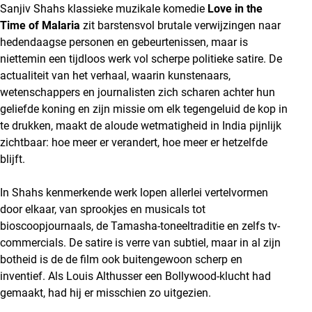
Sanjiv Shahs klassieke muzikale komedie
Love in the
Time of Malaria
zit barstensvol brutale verwijzingen naar
hedendaagse personen en gebeurtenissen, maar is
niettemin een tijdloos werk vol scherpe politieke satire. De
actualiteit van het verhaal, waarin kunstenaars,
wetenschappers en journalisten zich scharen achter hun
geliefde koning en zijn missie om elk tegengeluid de kop in
te drukken, maakt de aloude wetmatigheid in India pijnlijk
zichtbaar: hoe meer er verandert, hoe meer er hetzelfde
blijft.
In Shahs kenmerkende werk lopen allerlei vertelvormen
door elkaar, van sprookjes en musicals tot
bioscoopjournaals, de Tamasha-toneeltraditie en zelfs tv-
commercials. De satire is verre van subtiel, maar in al zijn
botheid is de de film ook buitengewoon scherp en
inventief. Als Louis Althusser een Bollywood-klucht had
gemaakt, had hij er misschien zo uitgezien.