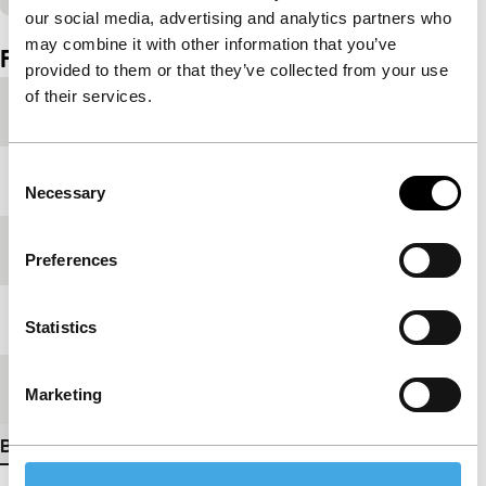
our social media, advertising and analytics partners who
Ingesloten inhoud van YouTube overgeslagen.
may combine it with other information that you’ve
Film details
provided to them or that they’ve collected from your use
of their services.
Productieland
India
Consent
Jaar
1992
Necessary
Selection
Festivaleditie
IFFR 2023
Preferences
Lengte
128'
Statistics
Medium/Formaat
DCP
Marketing
Bekijk meer details