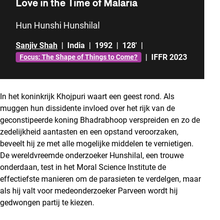
Love in the Time of Malaria
Hun Hunshi Hunshilal
Sanjiv Shah
|
India
|
1992
|
128'
|
|
IFFR 2023
Focus: The Shape of Things to Come?
In het koninkrijk Khojpuri waart een geest rond. Als
muggen hun dissidente invloed over het rijk van de
geconstipeerde koning Bhadrabhoop verspreiden en zo de
zedelijkheid aantasten en een opstand veroorzaken,
beveelt hij ze met alle mogelijke middelen te vernietigen.
De wereldvreemde onderzoeker Hunshilal, een trouwe
onderdaan, test in het Moral Science Institute de
effectiefste manieren om de parasieten te verdelgen, maar
als hij valt voor medeonderzoeker Parveen wordt hij
gedwongen partij te kiezen.