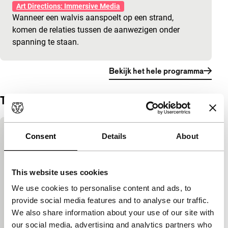
Art Directions: Immersive Media
Wanneer een walvis aanspoelt op een strand,
komen de relaties tussen de aanwezigen onder
spanning te staan.
Bekijk het hele programma
Trailer
Ingesloten inhoud van YouTube overslaan
Consent
Details
About
Deze inhoud is beschikbaar na het accepteren
van de marketingcookies.
This website uses cookies
Cookie-instellingen wijzigen
We use cookies to personalise content and ads, to
provide social media features and to analyse our traffic.
Bekijk op YouTube
We also share information about your use of our site with
our social media, advertising and analytics partners who