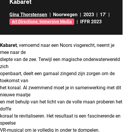
Kabaret
Gina Thorstensen
|
Noorwegen
|
2023
|
17'
|
|
IFFR 2023
Art Directions: Immersive Media
Kabaret
, vernoemd naar een Noors visgerecht, neemt je
mee naar de
diepte van de zee. Terwijl een magische onderwaterwereld
zich
openbaart, deelt een garnaal zingend zijn zorgen om de
toekomst van
het koraal. Al zwemmend moet je in samenwerking met dit
nieuwe maatje
en met behulp van het licht van de volle maan proberen het
doffe
koraal te revitaliseren. Het resultaat is een fascinerende en
speelse
VR-musical om je volledig in onder te dompelen.