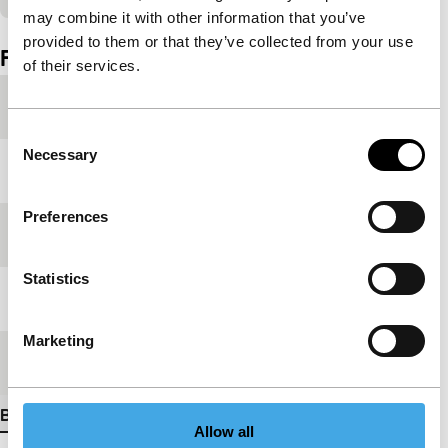
may combine it with other information that you’ve
Ingesloten inhoud van YouTube overgeslagen.
provided to them or that they’ve collected from your use
Film details
of their services.
Productieland
Noorwegen
Consent
Necessary
Selection
Jaar
2023
Preferences
Festivaleditie
IFFR 2023
Statistics
Lengte
17'
Marketing
Medium/Formaat
VR
Bekijk meer details
Allow all