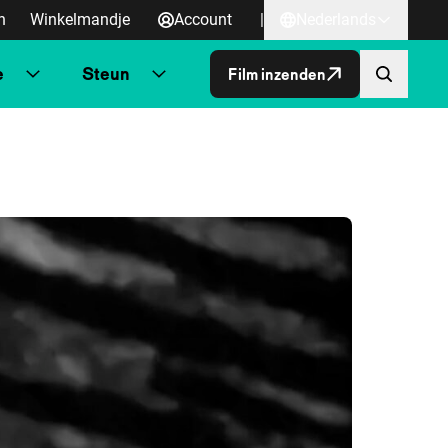
n
Winkelmandje
Account
|
Nederlands
e
Steun
Film inzenden