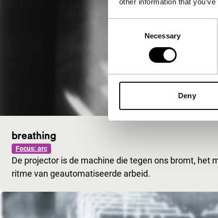
other information that you’ve
Consent
Necessary
Selection
Deny
breathing
Focus: arc
De projector is de machine die tegen ons bromt, het 
ritme van geautomatiseerde arbeid.