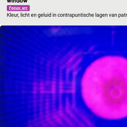
window
Focus: arc
Kleur, licht en geluid in contrapuntische lagen van pa