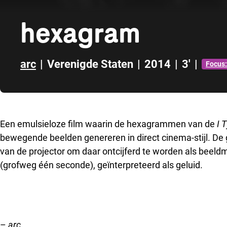
hexagram
arc
|
Verenigde Staten
|
2014
|
3'
|
Focus:
Direct naar zijbalk
Een emulsieloze film waarin de hexagrammen van de
I 
bewegende beelden genereren in direct cinema-stijl. De 
van de projector om daar ontcijferd te worden als beeld
(grofweg één seconde), geïnterpreteerd als geluid.
–
arc