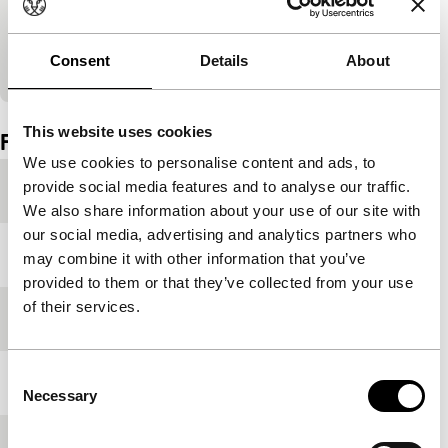
Bekijk op YouTube
Consent
Details
About
Ingesloten inhoud van YouTube overgeslagen.
This website uses cookies
Film details
We use cookies to personalise content and ads, to
provide social media features and to analyse our traffic.
Productieland
Italië
We also share information about your use of our site with
our social media, advertising and analytics partners who
Jaar
2021
may combine it with other information that you’ve
provided to them or that they’ve collected from your use
of their services.
Festivaleditie
IFFR 2022
Consent
Lengte
133'
Necessary
Selection
Medium/Formaat
DCP