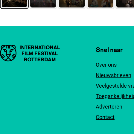
Belangrijke links
Snel naar
Over ons
Nieuwsbrieven
Veelgestelde v
Toegankelijkhei
Adverteren
Contact