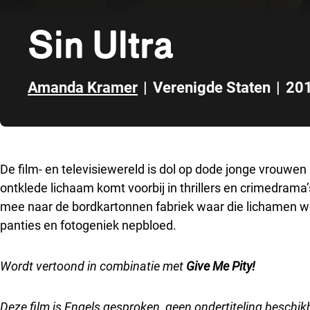
Sin Ultra
Amanda Kramer
|
Verenigde Staten
|
20
Direct naar zijbalk
De film- en televisiewereld is dol op dode jonge vrouwen
ontklede lichaam komt voorbij in thrillers en crimedra
mee naar de bordkartonnen fabriek waar die lichamen 
panties en fotogeniek nepbloed.
Wordt vertoond in combinatie met
Give Me Pity!
Deze film is Engels gesproken, geen ondertiteling beschik