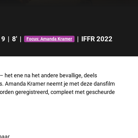
19
|
8'
|
|
IFFR 2022
Focus: Amanda Kramer
 – het ene na het andere bevallige, deels
ma’s. Amanda Kramer neemt je met deze dansfilm
worden geregistreerd, compleet met gescheurde
baar