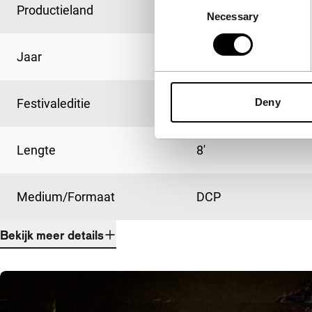
Consent
Productieland
Verenigde Staten
Necessary
Selection
Jaar
2019
Festivaleditie
IFFR 2022
Deny
Lengte
8'
Medium/Formaat
DCP
Bekijk meer details