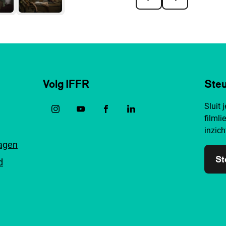
Volg IFFR
Steu
Sluit 
filmli
inzich
ragen
St
d