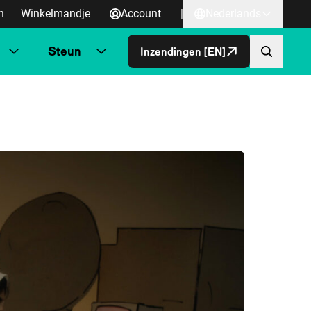
n
Winkelmandje
Account
|
Nederlands
Steun
Inzendingen [EN]