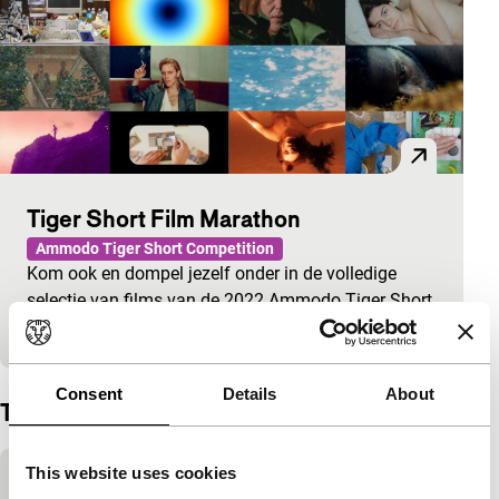
Tiger Short Film Marathon
Ammodo Tiger Short Competition
Kom ook en dompel jezelf onder in de volledige
selectie van films van de 2022 Ammodo Tiger Short
Competition.
Consent
Details
About
Trailer
Ingesloten inhoud van YouTube overslaan
This website uses cookies
Deze inhoud is beschikbaar na het accepteren