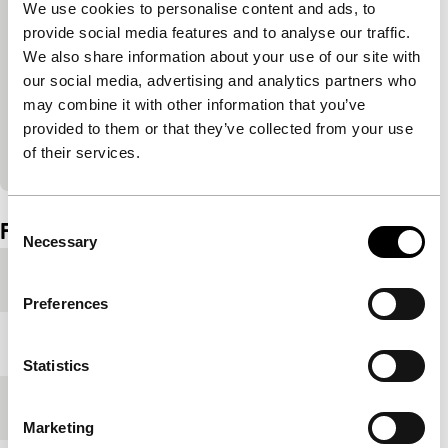
We use cookies to personalise content and ads, to
van de marketingcookies.
provide social media features and to analyse our traffic.
We also share information about your use of our site with
our social media, advertising and analytics partners who
Cookie-instellingen wijzigen
may combine it with other information that you’ve
provided to them or that they’ve collected from your use
Bekijk op YouTube
of their services.
Ingesloten inhoud van YouTube overgeslagen.
Consent
Film details
Necessary
Selection
Productieland
Portugal
Preferences
Jaar
2021
Statistics
Festivaleditie
IFFR 2022
Marketing