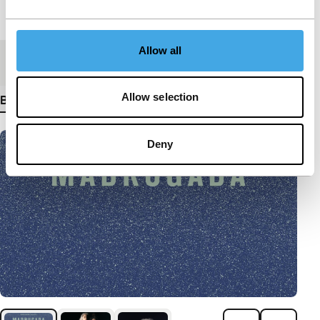
Lengte
28'
Allow all
Medium/Formaat
DCP
Allow selection
Bekijk meer details
Deny