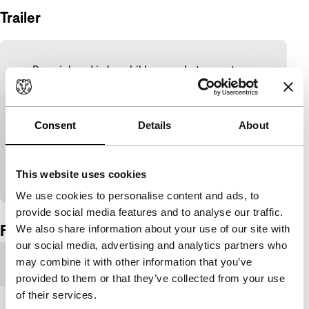
Trailer
Ingesloten inhoud van YouTube overslaan
Deze inhoud is beschikbaar na het accepteren
van de marketingcookies.
Consent
Details
About
Cookie-instellingen wijzigen
Bekijk op YouTube
This website uses cookies
We use cookies to personalise content and ads, to
Ingesloten inhoud van YouTube overgeslagen.
provide social media features and to analyse our traffic.
Film details
We also share information about your use of our site with
our social media, advertising and analytics partners who
may combine it with other information that you’ve
Productielanden
Duitsland
,
Israël
,
Rusland
provided to them or that they’ve collected from your use
of their services.
Jaar
2022