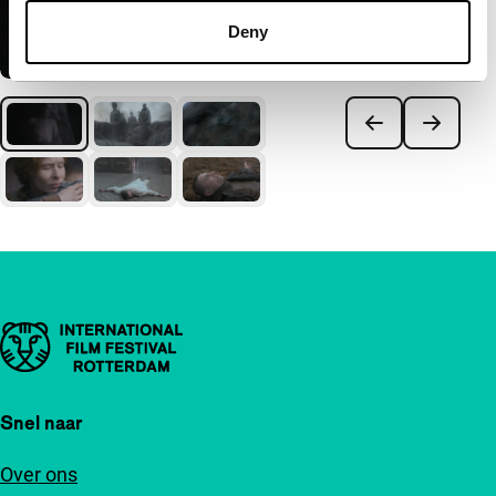
Deny
Belangrijke links
Snel naar
Over ons