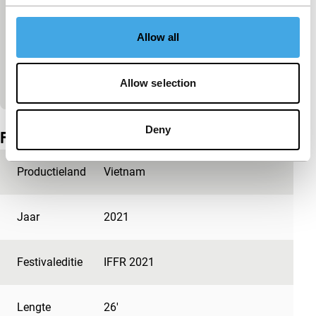
Cookie-instellingen wijzigen
Allow all
Bekijk op YouTube
Allow selection
Ingesloten inhoud van YouTube overgeslagen.
Deny
Film details
Productieland
Vietnam
Jaar
2021
Festivaleditie
IFFR 2021
Lengte
26'