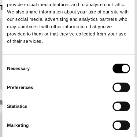
provide social media features and to analyse our traffic.
Trailer
We also share information about your use of our site with
our social media, advertising and analytics partners who
Ingesloten inhoud van YouTube overslaan
may combine it with other information that you’ve
Deze inhoud is beschikbaar na het accepteren
provided to them or that they’ve collected from your use
van de marketingcookies.
of their services.
Cookie-instellingen wijzigen
Consent
Necessary
Selection
Bekijk op YouTube
Preferences
Ingesloten inhoud van YouTube overgeslagen.
Interview
Statistics
Ingesloten inhoud van YouTube overslaan
Marketing
Deze inhoud is beschikbaar na het accepteren
van de marketingcookies.