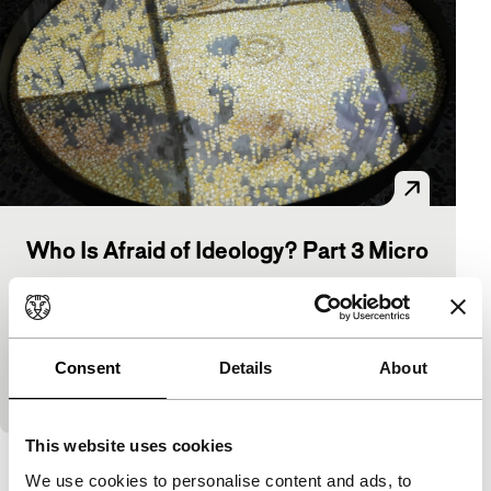
Who Is Afraid of Ideology? Part 3 Micro
Resistances
Ammodo Tiger Short Competition
Een klein en schijnbaar onbeduidend zaadje groeit
uit tot een verkenning van autonomie, collectiviteit,
Consent
Details
About
inheemse strijd en eco-feminisme in Colombia.
This website uses cookies
Bekijk het hele programma
We use cookies to personalise content and ads, to