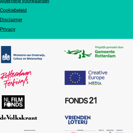
Algemene voorwaarden
Cookiebeleid
Disclaimer
Privacy
Partners