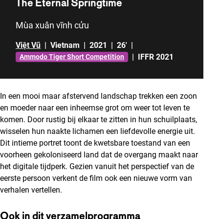
The Eternal Springtime
Mùa xuân vĩnh cửu
Việt Vũ
|
Vietnam
|
2021
|
26'
|
|
IFFR 2021
Ammodo Tiger Short Competition
In een mooi maar afstervend landschap trekken een zoon
en moeder naar een inheemse grot om weer tot leven te
komen. Door rustig bij elkaar te zitten in hun schuilplaats,
wisselen hun naakte lichamen een liefdevolle energie uit.
Dit intieme portret toont de kwetsbare toestand van een
voorheen gekoloniseerd land dat de overgang maakt naar
het digitale tijdperk. Gezien vanuit het perspectief van de
eerste persoon verkent de film ook een nieuwe vorm van
verhalen vertellen.
Ook in dit verzamelprogramma