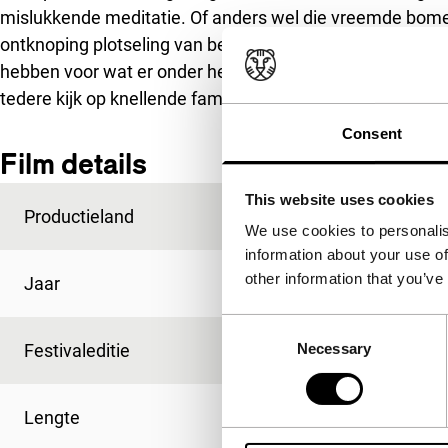
mislukkende meditatie. Of anders wel die vreemde bomen
ontknoping plotseling van belang is. Hoe uitdagend ook
hebben voor wat er onder het ogenschijnlijk normale lev
tedere kijk op knellende familiebanden, liefde en ander
Consent
Film details
This website uses cookies
Productieland
Australië
We use cookies to personalis
information about your use of
other information that you’ve
Jaar
1989
Consent
Festivaleditie
IFFR 2021
Necessary
Selection
Lengte
99'