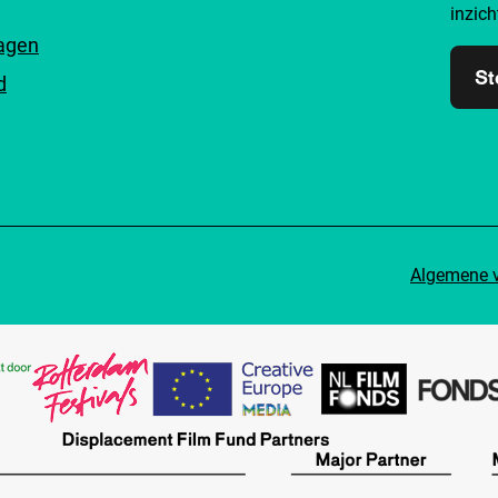
inzich
ragen
St
d
Algemene 