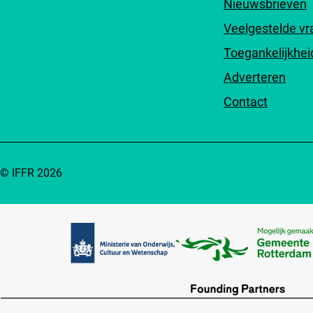
Nieuwsbrieven
Veelgestelde v
Toegankelijkhei
Adverteren
Contact
© IFFR 2026
Partners