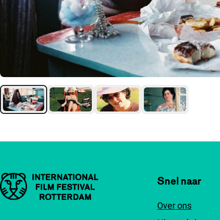
Belangrijke links
Snel naar
Over ons