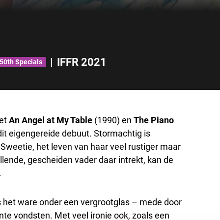
|
IFFR 2021
50th Specials
met
An Angel at My Table
(1990) en
The Piano
it eigengereide debuut. Stormachtig is
eetie, het leven van haar veel rustiger maar
lende, gescheiden vader daar intrekt, kan de
.
ls het ware onder een vergrootglas – mede door
te vondsten. Met veel ironie ook, zoals een