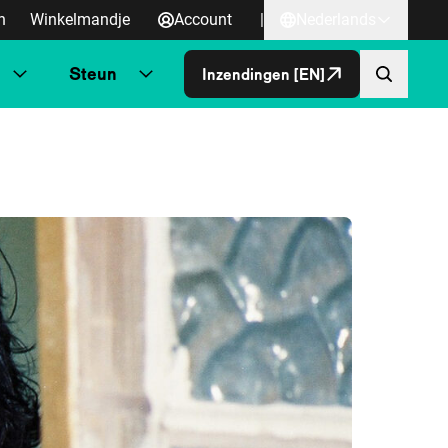
n
Winkelmandje
Account
|
Nederlands
Steun
Inzendingen [EN]