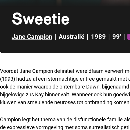
Sweetie
Jane Campion
|
Australië
|
1989
|
99'
|
Direct naar zijbalk
Voordat Jane Campion definitief wereldfaam verwierf 
(1993) had ze al een stormachtige entree gemaakt met d
ook de manier waarop de ontembare Dawn, bijgenaamd Sw
bijgelovige zus Kay binnenvalt. Wanneer ook hun goedwil
kluwen van smeulende neuroses tot ontbranding komen
Campion legt het thema van de disfunctionele familie a
de expressieve vormgeving met soms surrealistisch getin