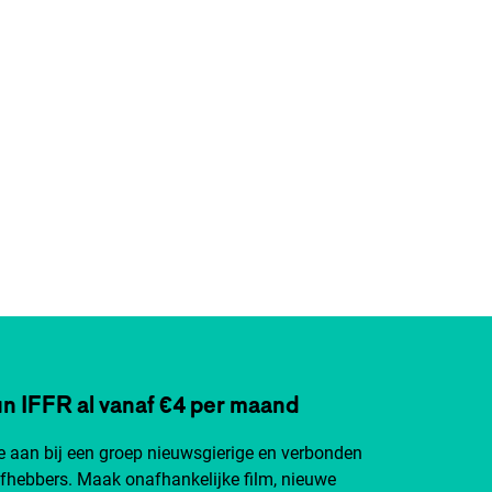
n IFFR al vanaf €4 per maand
je aan bij een groep nieuwsgierige en verbonden
efhebbers. Maak onafhankelijke film, nieuwe