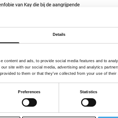
fobie van Kay die bij de aangrijpende
, juist daarmee toont Campion een goed oog te
en sluimert. Een wrang-komische en tegelijk
e onhandigheden.
Details
e content and ads, to provide social media features and to analy
 our site with our social media, advertising and analytics partn
 provided to them or that they’ve collected from your use of their
Preferences
Statistics