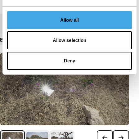
Lengte
74'
Allow all
Medium/Formaat
DCP
Bekijk meer details
Allow selection
Deny