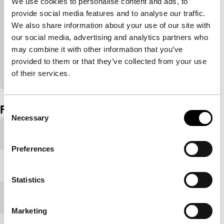
We use cookies to personalise content and ads, to
van de marketingcookies.
provide social media features and to analyse our traffic.
We also share information about your use of our site with
our social media, advertising and analytics partners who
Cookie-instellingen wijzigen
may combine it with other information that you’ve
provided to them or that they’ve collected from your use
Bekijk op YouTube
of their services.
Ingesloten inhoud van YouTube overgeslagen.
Film details
Consent
Necessary
Selection
Productieland
India
Preferences
Jaar
2021
Statistics
Festivaleditie
IFFR 2021
Marketing