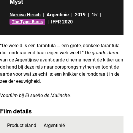
Myst
Narcisa Hirsch
|
Argentinië
|
2019
|
15'
|
|
IFFR 2020
The Tyger Burns
“De wereld is een tarantula … een grote, donkere tarantula
die ronddraaiend haar eigen web weeft.” De
grande dame
van de Argentijnse avant-garde cinema neemt de kijker aan
de hand bij deze reis naar oorsprongsmythen en toont de
aarde voor wat ze echt is: een knikker die ronddraait in de
zee der eeuwigheid.
Voorfilm bij
El sueño de Malinche
.
Film details
Productieland
Argentinië