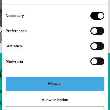
Consent
Necessary
Selection
Preferences
Statistics
Marketing
Belangrijke links
Allow all
Snel naar
Allow selection
Over ons