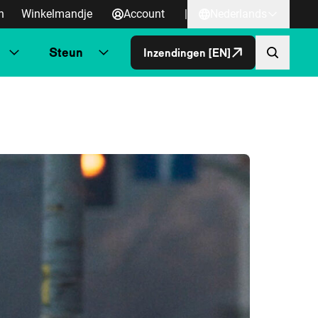
n
Winkelmandje
Account
|
Nederlands
Steun
Inzendingen [EN]