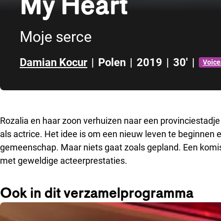
My Heart
Moje serce
Damian Kocur
|
Polen
|
2019
|
30'
|
Voice
Direct naar zijbalk
Rozalia en haar zoon verhuizen naar een provinciestadj
als actrice. Het idee is om een nieuw leven te beginnen e
gemeenschap. Maar niets gaat zoals gepland. Een komisc
met geweldige acteerprestaties.
Ook in dit verzamelprogramma