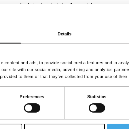
 de narcoticabrigade is het dweilen met de
n ieder personage gelaagd en geloofwaardig is –
Details
e content and ads, to provide social media features and to analy
 our site with our social media, advertising and analytics partn
 provided to them or that they’ve collected from your use of their
Preferences
Statistics