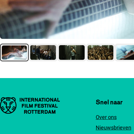
Belangrijke links
Snel naar
Over ons
Nieuwsbrieven