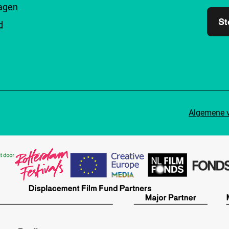
ragen
St
d
Algemene 