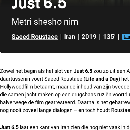
Just 6.5
Metri shesho nim
Saeed Roustaee
|
Iran
|
2019
|
135'
|
Li
Direct naar zijbalk
Zowel het begin als het slot van
Just 6.5
zou zo uit een 
daartussenin voert Saeed Roustaee (
Life and a Day
) he
Hollywoodfilm betaamt, maar de inhoud van zijn tweede s
die samen jacht maken op een drugsbaas ruziën voortdure
halverwege de film gearresteerd. Daarna is het geharrewa
nog nooit zoveel lange dialogen – en toch houdt Roustaee
Just 6.5
laat een kant van Iran zien die nog niet vaak i