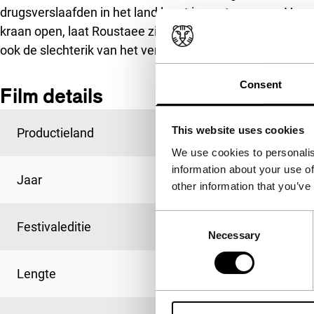
drugsverslaafden in het land loopt in rap tempo op. Voor
kraan open, laat Roustaee zien, in een politiefilm waari
ook de slechterik van het verhaal.
Consent
Film details
This website uses cookies
Productieland
Iran
We use cookies to personalis
information about your use of
Jaar
2019
other information that you’ve
Consent
Festivaleditie
IFFR 2020
Necessary
Selection
Lengte
135'