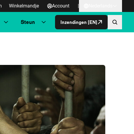
n
Winkelmandje
Account
|
Nederlands
Steun
Inzendingen [EN]