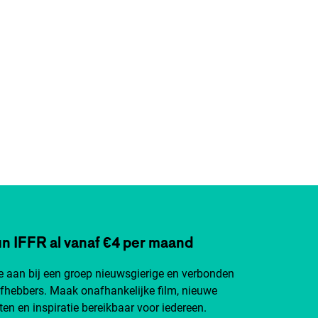
n IFFR al vanaf €4 per maand
je aan bij een groep nieuwsgierige en verbonden
efhebbers. Maak onafhankelijke film, nieuwe
ten en inspiratie bereikbaar voor iedereen.