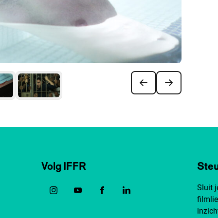
Volg IFFR
Steu
Sluit 
filmli
inzich