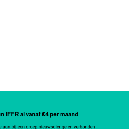
n IFFR al vanaf €4 per maand
je aan bij een groep nieuwsgierige en verbonden