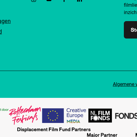
filmli
inzich
ragen
St
d
Algemene 