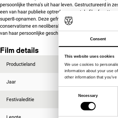
persoonlijke thema’s uit haar leven. Gestructureerd in z
een van haar publieke optredens, roept de film facetten 
super8-opnamen. Deze gefragmenteerde kroniek van een 
conservatisme en neoliberalisme is ook het verhaal van
van haar persoonlijke geschiedenis uiteindelijk haar mee
Consent
Film details
This website uses cookies
Productieland
Canada
We use cookies to personalis
information about your use of
other information that you’ve
Jaar
2020
Consent
Necessary
Selection
Festivaleditie
IFFR 2020
Lengte
63'