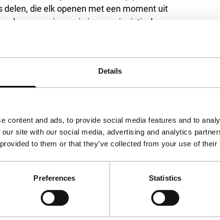
es delen, die elk openen met een moment uit
van haar ervaring op in impressionistische
halve eeuw politieke strijd tegen
 een uitgesproken vrouw die in het openbaren
st revolutionaire daad stelde.
Details
e content and ads, to provide social media features and to analy
 our site with our social media, advertising and analytics partn
 provided to them or that they’ve collected from your use of their
Preferences
Statistics