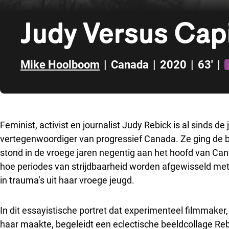
Judy Versus Cap
Mike Hoolboom
|
Canada
|
2020
|
63'
|
Direct naar zijbalk
Feminist, activist en journalist Judy Rebick is al sinds de
vertegenwoordiger van progressief Canada. Ze ging de b
stond in de vroege jaren negentig aan het hoofd van Can
hoe periodes van strijdbaarheid worden afgewisseld met
in trauma’s uit haar vroege jeugd.
In dit essayistische portret dat experimenteel filmmak
haar maakte, begeleidt een eclectische beeldcollage Rebic