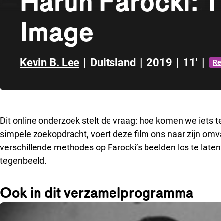
Harun Farocki: 
Image
Kevin B. Lee
|
Duitsland
|
2019
|
11'
|
Re
Direct naar zijbalk
Dit online onderzoek stelt de vraag: hoe komen we iets 
simpele zoekopdracht, voert deze film ons naar zijn omva
verschillende methodes op Farocki’s beelden los te laten
tegenbeeld.
Ook in dit verzamelprogramma