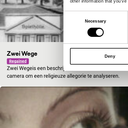
other information that you’ve
Consent
Necessary
Selection
Zwei Wege
Deny
Regained
Zwei Wegeis een beschrijving van een olieverfschilder
camera om een religieuze allegorie te analyseren.