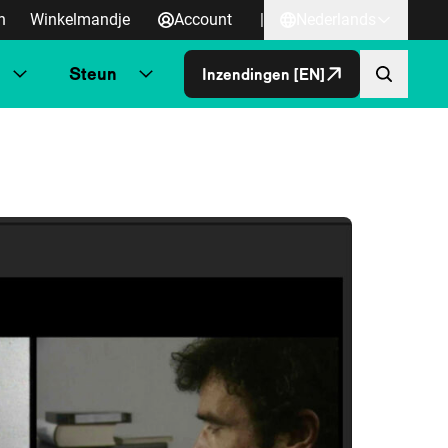
n
Winkelmandje
Account
|
Nederlands
Steun
Inzendingen [EN]