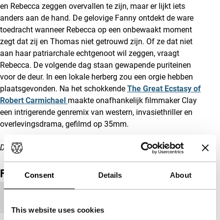
en Rebecca zeggen overvallen te zijn, maar er lijkt iets
anders aan de hand. De gelovige Fanny ontdekt de ware
toedracht wanneer Rebecca op een onbewaakt moment
zegt dat zij en Thomas niet getrouwd zijn. Of ze dat niet
aan haar patriarchale echtgenoot wil zeggen, vraagt
Rebecca. De volgende dag staan gewapende puriteinen
voor de deur. In een lokale herberg zou een orgie hebben
plaatsgevonden. Na het schokkende
The Great Ecstasy of
Robert Carmichael
maakte onafhankelijk filmmaker Clay
een intrigerende genremix van western, invasiethriller en
overlevingsdrama, gefilmd op 35mm.
Deze film is onderdeel van de
Big Screen Tour 2020
.
Film details
Consent
Details
About
Productielanden
Duitsland
,
Verenigd Koninkrijk
This website uses cookies