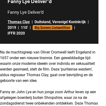
Fanny Lye Deliver’d
Fanny Lye Deliver'd
Thomas Clay
|
Duitsland
,
Verenigd Koninkrijk
|
2019
|
110'
|
|
Big Screen Competition
IFFR 2020
Na de machtsgreep van Oliver Cromwell leeft Engeland in
1657 onder een nieuwe tirannie. Een gewelddadige tijd
waarin onze moderne ideeën over individu en seksualiteit
werden gesmeed, stelt de film. Deze ‘puriteinse western’,
aldus regisseur Thomas Clay, gaat over bevrijding en de
geboorte van een idee.
Fanny en John Lye en hun jonge zoon Arthur leven op een
afgelegen boerderij buiten Shropshire, waar ze na de
zondagsdienst twee onbekenden ontdekken. Deze Thomas