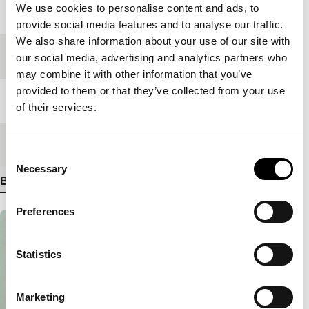
We use cookies to personalise content and ads, to
Jaar
2019
provide social media features and to analyse our traffic.
We also share information about your use of our site with
Festivaleditie
IFFR 2020
our social media, advertising and analytics partners who
may combine it with other information that you’ve
provided to them or that they’ve collected from your use
Lengte
110'
of their services.
Medium/Formaat
35mm
Consent
Necessary
Selection
Bekijk meer details
Preferences
Statistics
Marketing