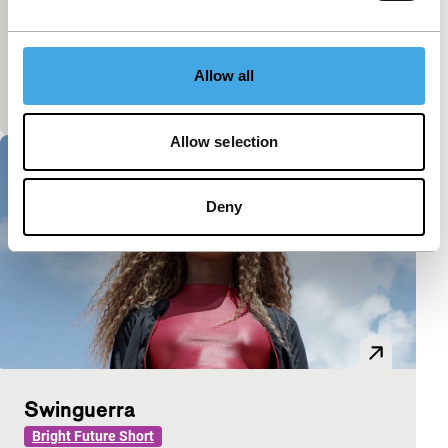
Hole
Bright Future Short
Gaten, gescheurde jeans, open mijngroeves en een
ongelovige Thomas. Deze obsessie met gaten loopt
Allow all
helemaal uit de hand.
Allow selection
Deny
Swinguerra
Bright Future Short