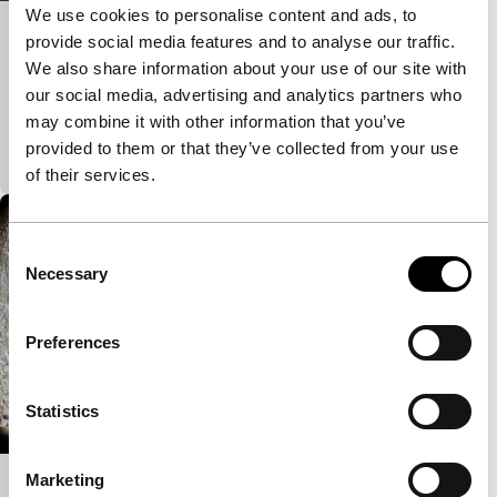
We use cookies to personalise content and ads, to
Bled Out – Ausgeblutet
provide social media features and to analyse our traffic.
We also share information about your use of our site with
Bright Future Short
our social media, advertising and analytics partners who
Een viering van vrouwelijkheid na de menopauze.
may combine it with other information that you’ve
Gesterkt door de terugkeer van hun menstruatie
provided to them or that they’ve collected from your use
heroveren deze vrouwen hun erotische kracht.
of their services.
Consent
Necessary
Selection
Preferences
Statistics
Marketing