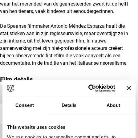
waar het merendeel van de gearresteerden zwart is, de helft
van hen tieners, vaak kinderen uit eenoudergezinnen.
De Spaanse filmmaker Antonio Méndez Esparza haalt die
statistieken aan in zijn regisseursvisie, maar overstijgt ze in
zijn intieme, uit het leven gegrepen film. In nauwe
samenwerking met zijn niet-professionele acteurs creëert
hij een observerende fictiefilm die vaak aanvoelt als een
documentaire, in de traditie van het Italiaanse neorealisme.
Film details
Productielanden
Spanje
,
Verenigde Staten
Consent
Details
About
Jaar
2017
This website uses cookies
Festivaleditie
IFFR 2018
We use cookies to personalise content and ads, to