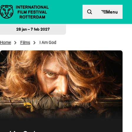
Direct naar inhoud
Menu
28 jan – 7 feb 2027
Home
Films
I Am God