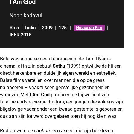
I Am God
Naan kadavul
Bala
|
India
|
2009
|
125'
|
|
House on Fire
IFFR 2018
Bala was al meteen een fenomeen in de Tamil Nadu-
cinema: al in zijn debuut
Sethu
(1999) ontwikkelde hij een
direct herkenbare en duidelijk eigen wereld en esthetiek.
Bala’s films vertellen over mannen die op de grens
balanceren – vaak tussen geestelijke gezondheid en
waanzin. Met
I Am God
produceerde hij wellicht zijn
fascinerendste creatie: Rudran, een jongen die volgens zijn
bijgelovige vader onder een kwaad gesternte is geboren en
dus aan zijn lot werd overgelaten toen hij nog klein was.
Rudran werd een
aghori
: een asceet die zijn hele leven