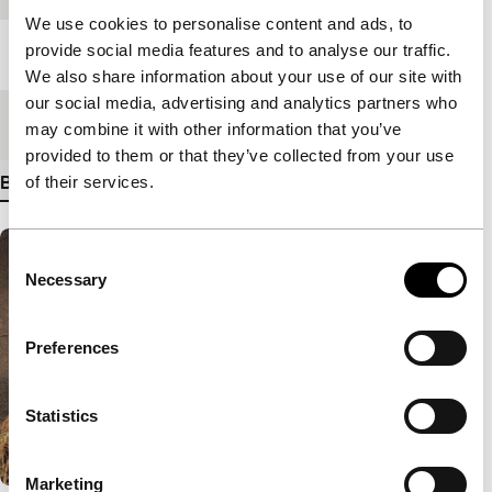
We use cookies to personalise content and ads, to
provide social media features and to analyse our traffic.
Lengte
125'
We also share information about your use of our site with
our social media, advertising and analytics partners who
Medium/Formaat
Betacam Digi
may combine it with other information that you’ve
provided to them or that they’ve collected from your use
of their services.
Bekijk meer details
Consent
Necessary
Selection
Preferences
Statistics
Marketing