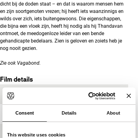
dicht bij de doden staat – en dat is waarom mensen hem
en zijn soortgenoten vrezen; hij heeft iets waanzinnigs en
wilds over zich, iets buitengewoons. Die eigenschappen,
die bijna een vloek zijn, heeft hij nodig als hij Thandavan
ontmoet, de meedogenloze leider van een bende
gehandicapte bedelaars. Zien is geloven en zoiets heb je
nog nooit gezien.
Zie ook
Vagabond
.
Film details
Productieland
India
Consent
Details
About
Jaar
2009
Festivaleditie
IFFR 2018
This website uses cookies