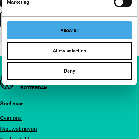
Marketing
Allow all
Allow selection
Deny
Belangrijke links
Snel naar
Over ons
Nieuwsbrieven