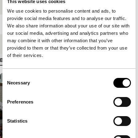
This website uses cookies
Festivaleditie
IFFR 2018
We use cookies to personalise content and ads, to
provide social media features and to analyse our traffic.
Lengte
90'
We also share information about your use of our site with
our social media, advertising and analytics partners who
may combine it with other information that you’ve
Medium/Formaat
DCP
provided to them or that they’ve collected from your use
of their services.
Bekijk meer details
Consent
Necessary
Selection
Preferences
Statistics