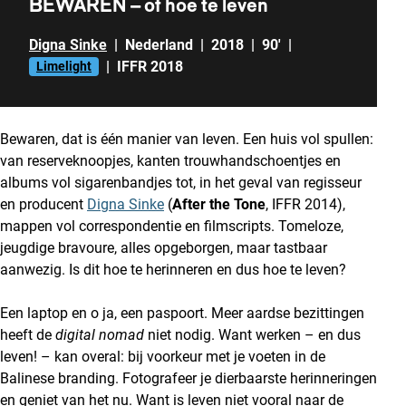
BEWAREN – of hoe te leven
Digna Sinke
|
Nederland
|
2018
|
90'
|
|
IFFR 2018
Limelight
Bewaren, dat is één manier van leven. Een huis vol spullen:
van reserveknoopjes, kanten trouwhandschoentjes en
albums vol sigarenbandjes tot, in het geval van regisseur
en producent
Digna Sinke
(
After the Tone
, IFFR 2014),
mappen vol correspondentie en filmscripts. Tomeloze,
jeugdige bravoure, alles opgeborgen, maar tastbaar
aanwezig. Is dit hoe te herinneren en dus hoe te leven?
Een laptop en o ja, een paspoort. Meer aardse bezittingen
heeft de
digital nomad
niet nodig. Want werken – en dus
leven! – kan overal: bij voorkeur met je voeten in de
Balinese branding. Fotografeer je dierbaarste herinneringen
en geniet van het nu. Want is leven niet vooral naar de