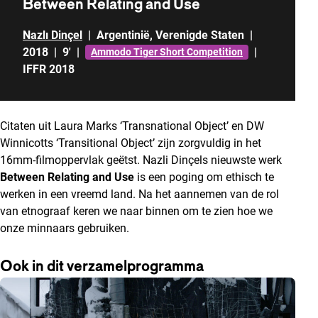
Between Relating and Use
Nazlı Dinçel
|
Argentinië
,
Verenigde Staten
|
2018
|
9'
|
|
Ammodo Tiger Short Competition
IFFR 2018
Citaten uit Laura Marks ‘Transnational Object’ en DW
Winnicotts ‘Transitional Object’ zijn zorgvuldig in het
16mm-filmoppervlak geëtst. Nazli Dinçels nieuwste werk
Between Relating and Use
is een poging om ethisch te
werken in een vreemd land. Na het aannemen van de rol
van etnograaf keren we naar binnen om te zien hoe we
onze minnaars gebruiken.
Ook in dit verzamelprogramma