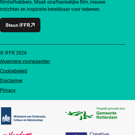
filmliefhebbers. Maak onafhankelijke film, nieuwe
inzichten en inspiratie bereikbaar voor iedereen.
Steun IFFR
© IFFR 2026
Algemene voorwaarden
Cookiebeleid
Disclaimer
Privacy
Partners