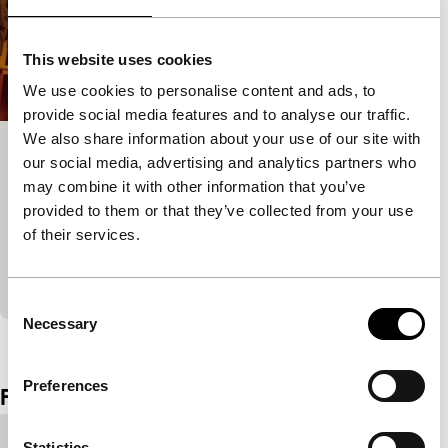
This website uses cookies
We use cookies to personalise content and ads, to
provide social media features and to analyse our traffic.
We also share information about your use of our site with
Mirage My Bros
our social media, advertising and analytics partners who
may combine it with other information that you’ve
Ammodo Tiger Short Competition
Een klein portret van een opgroeiende generatie,
provided to them or that they’ve collected from your use
klaar voor de toekomst. Een drieluik rond een
of their services.
basisschool, een voetbalclub en een feest, gevuld
met d
Consent
Necessary
Selection
Bekijk het hele programma
Preferences
Film details
Productielanden
Argentinië
,
Verenigde Staten
Statistics