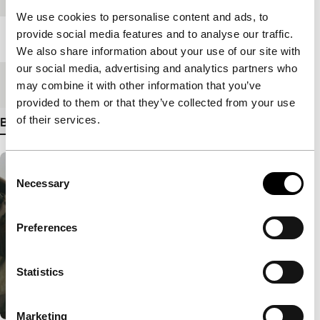
We use cookies to personalise content and ads, to
provide social media features and to analyse our traffic.
Lengte
85'
We also share information about your use of our site with
our social media, advertising and analytics partners who
Medium/Formaat
DCP
may combine it with other information that you’ve
provided to them or that they’ve collected from your use
of their services.
Bekijk meer details
Consent
Necessary
Selection
Preferences
Statistics
Marketing