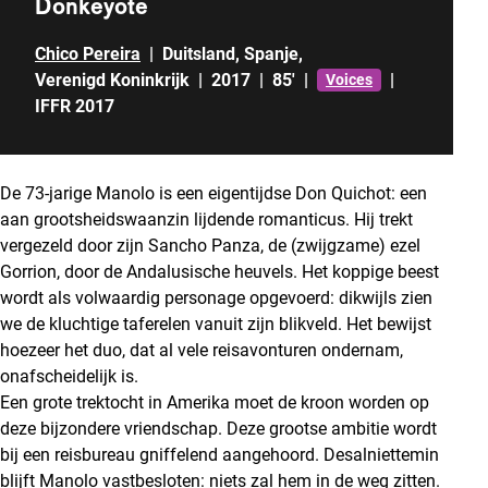
Donkeyote
Chico Pereira
|
Duitsland
,
Spanje
,
Verenigd Koninkrijk
|
2017
|
85'
|
|
Voices
IFFR 2017
De 73-jarige Manolo is een eigentijdse Don Quichot: een
aan grootsheidswaanzin lijdende romanticus. Hij trekt
vergezeld door zijn Sancho Panza, de (zwijgzame) ezel
Gorrion, door de Andalusische heuvels. Het koppige beest
wordt als volwaardig personage opgevoerd: dikwijls zien
we de kluchtige taferelen vanuit zijn blikveld. Het bewijst
hoezeer het duo, dat al vele reisavonturen ondernam,
onafscheidelijk is.
Een grote trektocht in Amerika moet de kroon worden op
deze bijzondere vriendschap. Deze grootse ambitie wordt
bij een reisbureau gniffelend aangehoord. Desalniettemin
blijft Manolo vastbesloten: niets zal hem in de weg zitten.