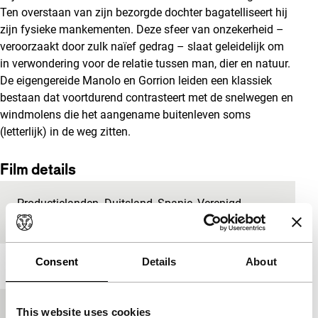
Ten overstaan van zijn bezorgde dochter bagatelliseert hij
zijn fysieke mankementen.
Deze sfeer van onzekerheid –
veroorzaakt door zulk naïef gedrag – slaat geleidelijk om
in verwondering voor de relatie tussen man, dier en natuur.
De eigengereide Manolo en Gorrion leiden een klassiek
bestaan dat voortdurend contrasteert met de snelwegen en
windmolens die het aangename buitenleven soms
(letterlijk) in de weg zitten.
Film details
Productielanden
Duitsland
,
Spanje
,
Verenigd
Koninkrijk
Consent
Details
About
Jaar
2017
Festivaleditie
IFFR 2017
This website uses cookies