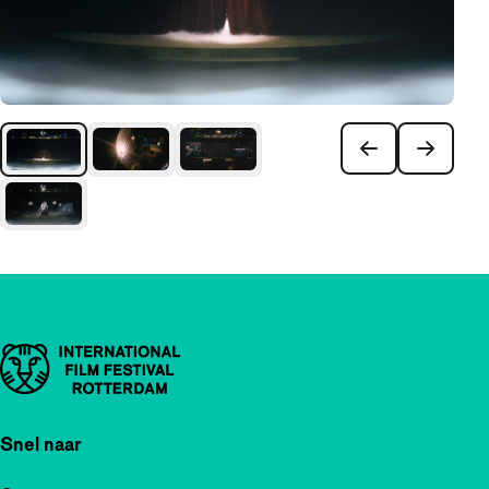
Belangrijke links
Snel naar