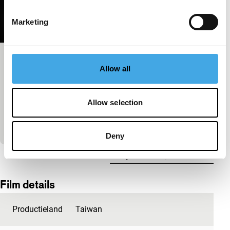
Marketing
Nue Quan
Allow all
Deep Focus Short
Gebaseerd op een waargebeurd incident. De
etherische video vormt een stil requiem voor een
Allow selection
man die overleed als gevolg van erotische
verstikking tijde
Deny
Bekijk het hele programma
Film details
Productieland
Taiwan