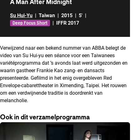
A Man After Midnight
Su Hui-Yu
|
Taiwan
|
2015
|
5'
|
|
IFFR 2017
Deep Focus Short
Verwijzend naar een bekend nummer van ABBA belegt de
video van Su Hui-yu een séance voor een Taiwanees
variétéprogramma dat ’s avonds laat werd uitgezonden en
waarin gastheer Frankie Kao zang- en dansacts
presenteerde. Gefilmd in het enig overgebleven Red
Envelope-cabarettheater in Ximending, Taipei. Het rouwen
om een verdwijnende traditie is doordrenkt van
melancholie.
Ook in dit verzamelprogramma