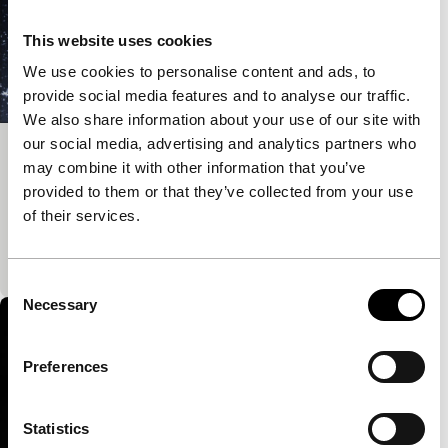
This website uses cookies
We use cookies to personalise content and ads, to
provide social media features and to analyse our traffic.
We also share information about your use of our site with
our social media, advertising and analytics partners who
The Upcoming Show
may combine it with other information that you’ve
Deep Focus Short
provided to them or that they’ve collected from your use
De gekleurde balken van het testbeeld gaven
of their services.
vroeger aan dat de tv-avond afgelopen was. Toen
Su Hui-yu kind was prikkelde dit zijn fantasie.
Consent
Necessary
Selection
Preferences
Statistics