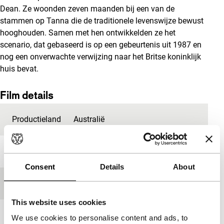
Dean. Ze woonden zeven maanden bij een van de
stammen op Tanna die de traditionele levenswijze bewust
hooghouden. Samen met hen ontwikkelden ze het
scenario, dat gebaseerd is op een gebeurtenis uit 1987 en
nog een onverwachte verwijzing naar het Britse koninklijk
huis bevat.
Film details
Productieland
Australië
Jaar
2015
Consent
Details
About
Festivaleditie
IFFR 2016
This website uses cookies
Lengte
104'
We use cookies to personalise content and ads, to