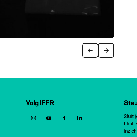
Volg IFFR
Steu
Sluit 
filmli
inzich