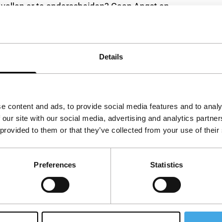
 vallen er te onderscheiden? Gaan Angst en
ichten van de toeschouwer? Moet de
ze tijden?
Details
e content and ads, to provide social media features and to analy
 our site with our social media, advertising and analytics partn
 provided to them or that they’ve collected from your use of their
Preferences
Statistics