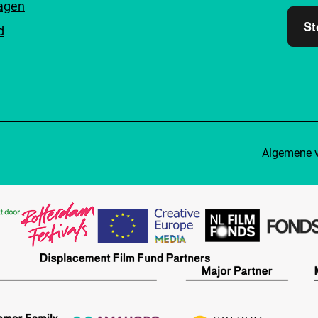
ragen
St
d
Algemene 