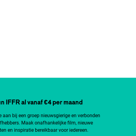
n IFFR al vanaf €4 per maand
je aan bij een groep nieuwsgierige en verbonden
efhebbers. Maak onafhankelijke film, nieuwe
ten en inspiratie bereikbaar voor iedereen.