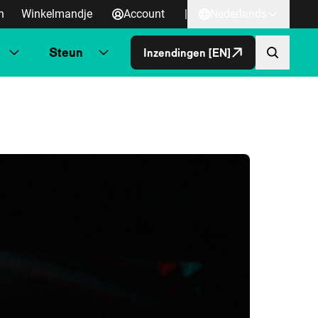
n
Winkelmandje
Account
|
Nederlands
Steun
Inzendingen [EN]