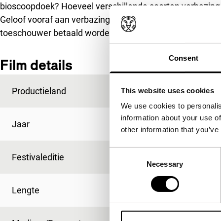
bioscoopdoek? Hoeveel verschillende soorten verbazing
Geloof vooraf aan verbazing? Wat zijn de rechten en pl
toeschouwer betaald worden? En wat verbaast nog, in de
Consent
Film details
Productieland
Portugal
This website uses cookies
We use cookies to personalis
information about your use of
Jaar
2016
other information that you’ve
Consent
Festivaleditie
IFFR 2016
Necessary
Selection
Lengte
70'