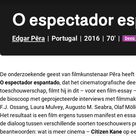
O espectador e
Edgar Pêra
|
Portugal
|
2016
|
70'
|
Deep 
Direct naar zijbalk
De onderzoekende geest van filmkunstenaar Pêra heeft 
O espectador espantado
, dat het cinematografische dee
toeschouwerschap, filmt hij in dit – voor een film-essay 
de bioscoop met geprojecteerde interviews met filmmake
F.J. Ossang, Laura Mulvey, Augusto M. Seabra, Olaf Möl
Het resultaat is een film ergens tussen manifest en ess
de dialoog tussen verschillende soorten toeschouwers pr
beantwoorden: wat is meer cinema –
Citizen Kane
op ee