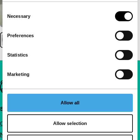
Consent
Necessary
Selection
Preferences
Statistics
Marketing
Belangrijke links
Allow all
Snel naar
Over ons
Allow selection
Nieuwsbrieven