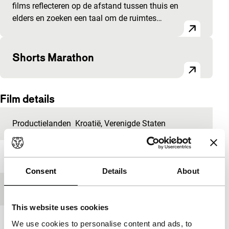
films reflecteren op de afstand tussen thuis en
elders en zoeken een taal om de ruimtes…
Shorts Marathon
Film details
Productielanden
Kroatië
,
Verenigde Staten
Jaar
2015
Consent
Details
About
Festivaleditie
IFFR 2016
This website uses cookies
Lengte
5'
We use cookies to personalise content and ads, to