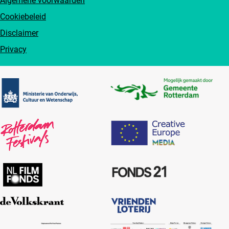
Algemene voorwaarden
Cookiebeleid
Disclaimer
Privacy
Partners