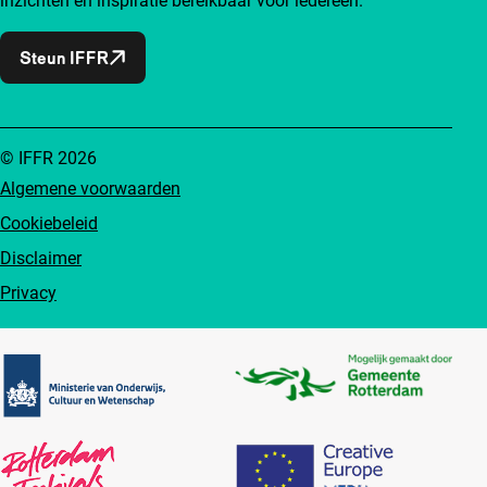
inzichten en inspiratie bereikbaar voor iedereen.
Steun IFFR
© IFFR 2026
Algemene voorwaarden
Cookiebeleid
Disclaimer
Privacy
Partners