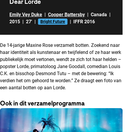
Dear Lorde
Emily Vey Duke
|
Cooper Battersby
|
Canada
|
2015
|
27'
|
|
IFFR 2016
Bright Future
De 14-jarige Maxine Rose verzamelt botten. Zoekend naar
haar identiteit als kunstenaar en twijfelend of ze haar werk
publiekelijk moet vertonen, wendt ze zich tot haar helden –
popster Lorde, primatoloog Jane Goodall, comedian Louis
C.K. en bisschop Desmond Tutu – met de bewering: “Ik
verdien het om gehoord te worden.” Ze draagt een foto van
een aantal botten op aan Lorde.
Ook in dit verzamelprogramma