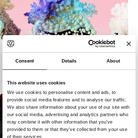
You Could Sunbathe in This Storm
Consent
Details
About
Bright Future
Bright Future Short
Fantastische animatie brengt kristallen en abstracte
vormen tot leven en stelt terloops enkele existentiële
vragen. Een van de meest kleurrijke f
This website uses cookies
We use cookies to personalise content and ads, to
provide social media features and to analyse our traffic.
We also share information about your use of our site with
our social media, advertising and analytics partners who
may combine it with other information that you’ve
provided to them or that they’ve collected from your use
of their services.