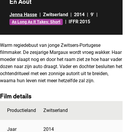
En Août
Jenna Hasse
|
Zwitserland
|
2014
|
9'
|
|
IFFR 2015
As Long As It Takes: Short
Warm regiedebuut van jonge Zwitsers-Portugese
filmmaker. De zesjarige Margaux wordt vroeg wakker. Haar
moeder slaapt nog en door het raam ziet ze hoe haar vader
dozen naar zijn auto draagt. Vader en dochter besluiten het
ochtendritueel met een zonnige autorit uit te breiden,
waarna hun leven niet meer hetzelfde zal zijn.
Film details
Productieland
Zwitserland
Jaar
2014