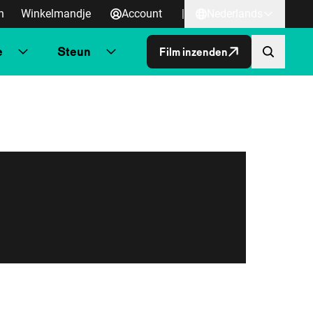
n
Winkelmandje
Account
|
Nederlands
e
Steun
Film inzenden