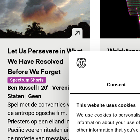
Let Us Persevere in What
Walzkörpe
Spectrum Shor
We Have Resolved
Martijn van 
Before We Forget
Prins
|
12'
|
N
Spectrum Shorts
Internationa
Consent
Ben Russell
|
20'
|
Verenigde
Wat gebeurt e
Staten
|
Geen
tankwal uit 
Spel met de conventies van
This website uses cookies
Wereldoorlo
de antropologische film.
We use cookies to personalis
met laserstr
Priesters op een eiland in de
information about your use of
megaton-film
Pacific voeren rituelen uit rond
other information that you’ve
barst een on
de profetie van messias John