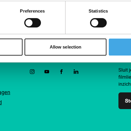
Preferences
Statistics
Allow selection
Volg IFFR
Steu
Sluit 
filmli
inzich
ragen
St
d