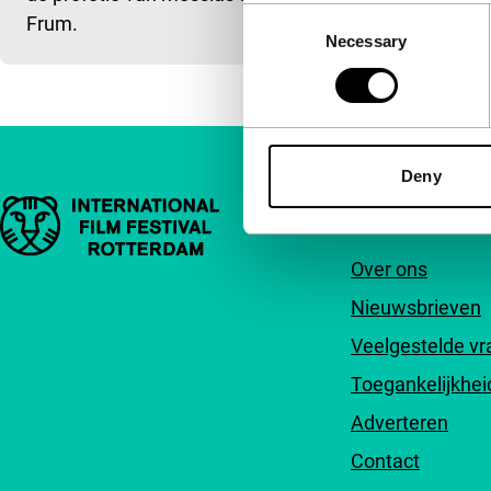
Consent
Frum.
Necessary
Selection
Deny
Belangrijke links
Snel naar
Over ons
Nieuwsbrieven
Veelgestelde v
Toegankelijkhei
Adverteren
Contact