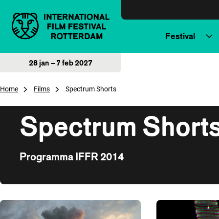
Direct naar inhoud
Festival
28 jan – 7 feb 2027
Home
Films
Spectrum Shorts
Spectrum Short
Programma IFFR 2014
Overzicht van films