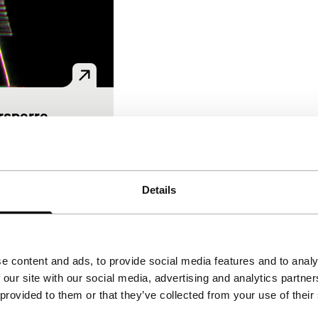
rsperre
ts
Boven, Gert-Jan
ederland
|
le première
Details
r als je een anti-
de Tweede
g bombardeert
e content and ads, to provide social media features and to analy
alen? In deze
 our site with our social media, advertising and analytics partn
 van 11 minuten
 provided to them or that they’ve collected from your use of their
verbid