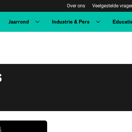
Over ons
Veelgestelde vrage
Jaarrond
Industrie & Pers
Educati
s