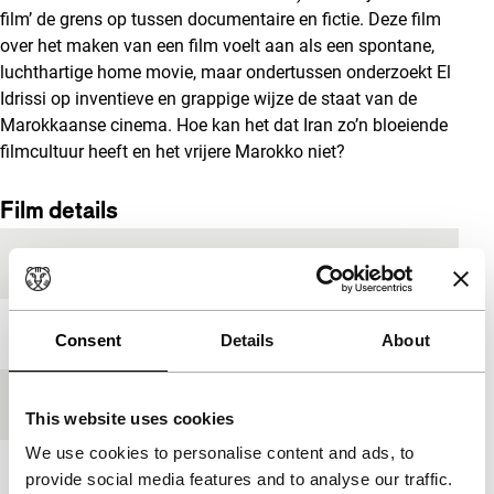
film’ de grens op tussen documentaire en fictie. Deze film
over het maken van een film voelt aan als een spontane,
luchthartige home movie, maar ondertussen onderzoekt El
Idrissi op inventieve en grappige wijze de staat van de
Marokkaanse cinema. Hoe kan het dat Iran zo’n bloeiende
filmcultuur heeft en het vrijere Marokko niet?
Film details
Productielanden
Egypte
,
Marokko
,
Nederland
Jaar
2014
Consent
Details
About
Festivaleditie
IFFR 2014
This website uses cookies
We use cookies to personalise content and ads, to
Lengte
67'
provide social media features and to analyse our traffic.