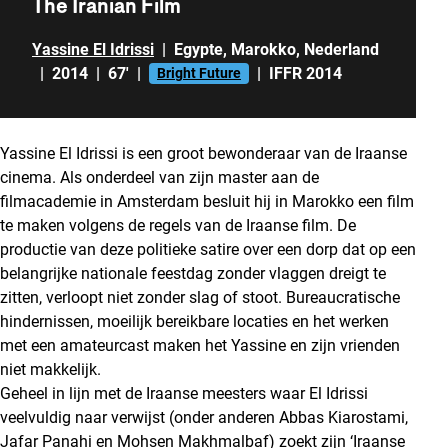
The Iranian Film
Yassine El Idrissi
|
Egypte
,
Marokko
,
Nederland
|
2014
|
67'
|
|
IFFR 2014
Bright Future
Yassine El Idrissi is een groot bewonderaar van de Iraanse
cinema. Als onderdeel van zijn master aan de
filmacademie in Amsterdam besluit hij in Marokko een film
te maken volgens de regels van de Iraanse film. De
productie van deze politieke satire over een dorp dat op een
belangrijke nationale feestdag zonder vlaggen dreigt te
zitten, verloopt niet zonder slag of stoot. Bureaucratische
hindernissen, moeilijk bereikbare locaties en het werken
met een amateurcast maken het Yassine en zijn vrienden
niet makkelijk.
Geheel in lijn met de Iraanse meesters waar El Idrissi
veelvuldig naar verwijst (onder anderen Abbas Kiarostami,
Jafar Panahi en Mohsen Makhmalbaf) zoekt zijn ‘Iraanse