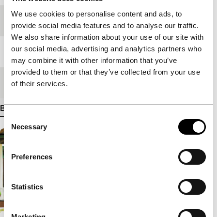
We use cookies to personalise content and ads, to
Festivaleditie
IFFR 2014
provide social media features and to analyse our traffic.
We also share information about your use of our site with
our social media, advertising and analytics partners who
Lengte
55'
may combine it with other information that you’ve
provided to them or that they’ve collected from your use
Medium/Formaat
DCP
of their services.
Bekijk meer details
Consent
Necessary
Selection
Preferences
Statistics
Marketing