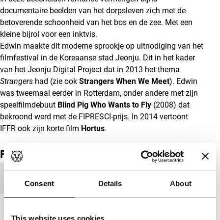
documentaire beelden van het dorpsleven zich met de
betoverende schoonheid van het bos en de zee. Met een
kleine bijrol voor een inktvis.
Edwin maakte dit moderne sprookje op uitnodiging van het
filmfestival in de Koreaanse stad Jeonju. Dit in het kader
van het Jeonju Digital Project dat in 2013 het thema
Strangers
had (zie ook
Strangers When We Meet
). Edwin
was tweemaal eerder in Rotterdam, onder andere met zijn
speelfilmdebuut
Blind Pig Who Wants to Fly
(2008) dat
bekroond werd met de FIPRESCI-prijs. In 2014 vertoont
IFFR ook zijn korte film
Hortus
.
Film details
Productielanden
Indonesië
,
Zuid-Korea
Consent
Details
About
Jaar
2013
This website uses cookies