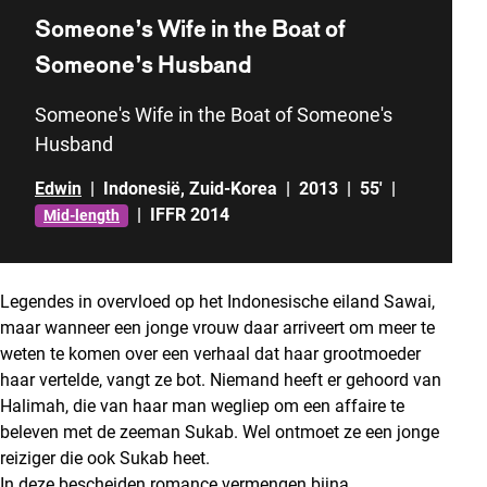
Someone’s Wife in the Boat of
Someone’s Husband
Someone's Wife in the Boat of Someone's
Husband
Edwin
|
Indonesië
,
Zuid-Korea
|
2013
|
55'
|
|
IFFR 2014
Mid-length
Legendes in overvloed op het Indonesische eiland Sawai,
maar wanneer een jonge vrouw daar arriveert om meer te
weten te komen over een verhaal dat haar grootmoeder
haar vertelde, vangt ze bot. Niemand heeft er gehoord van
Halimah, die van haar man wegliep om een affaire te
beleven met de zeeman Sukab. Wel ontmoet ze een jonge
reiziger die ook Sukab heet.
In deze bescheiden romance vermengen bijna