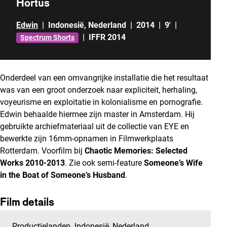
Hortus
Edwin
|
Indonesië
,
Nederland
|
2014
|
9'
|
|
IFFR 2014
Spectrum Shorts
Onderdeel van een omvangrijke installatie die het resultaat
was van een groot onderzoek naar expliciteit, herhaling,
voyeurisme en exploitatie in kolonialisme en pornografie.
Edwin behaalde hiermee zijn master in Amsterdam. Hij
gebruikte archiefmateriaal uit de collectie van EYE en
bewerkte zijn 16mm-opnamen in Filmwerkplaats
Rotterdam. Voorfilm bij
Chaotic Memories: Selected
Works 2010-2013
. Zie ook semi-feature
Someone’s Wife
in the Boat of Someone’s Husband
.
Film details
Productielanden
Indonesië
,
Nederland