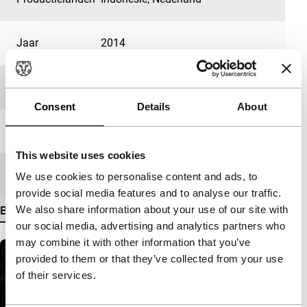
Jaar
2014
Festivaleditie
IFFR 2014
Consent
Details
About
Lengte
9'
This website uses cookies
Medium/Formaat
16mm
We use cookies to personalise content and ads, to
provide social media features and to analyse our traffic.
We also share information about your use of our site with
Bekijk meer details
our social media, advertising and analytics partners who
may combine it with other information that you’ve
provided to them or that they’ve collected from your use
of their services.