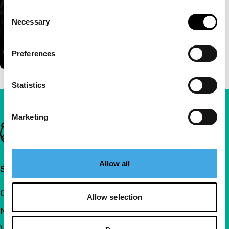
Consent
Necessary
Selection
Preferences
Statistics
Marketing
Belangrijke links
Allow all
Snel naar
Over ons
Allow selection
Nieuwsbrieven
Veelgestelde vragen