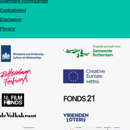
Algemene voorwaarden
Cookiebeleid
Disclaimer
Privacy
Partners