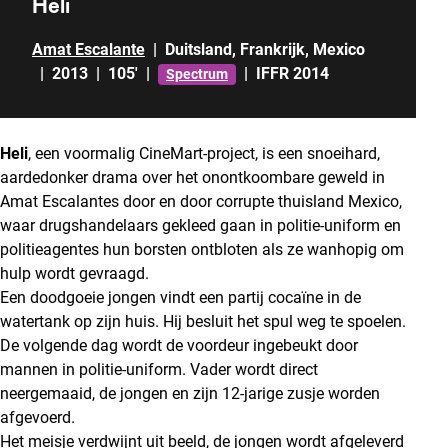
Heli
Amat Escalante
|
Duitsland
,
Frankrijk
,
Mexico
|
2013
|
105'
|
|
IFFR 2014
Spectrum
Heli
, een voormalig CineMart-project, is een snoeihard,
aardedonker drama over het onontkoombare geweld in
Amat Escalantes door en door corrupte thuisland Mexico,
waar drugshandelaars gekleed gaan in politie-uniform en
politieagentes hun borsten ontbloten als ze wanhopig om
hulp wordt gevraagd.
Een doodgoeie jongen vindt een partij cocaïne in de
watertank op zijn huis. Hij besluit het spul weg te spoelen.
De volgende dag wordt de voordeur ingebeukt door
mannen in politie-uniform. Vader wordt direct
neergemaaid, de jongen en zijn 12-jarige zusje worden
afgevoerd.
Het meisje verdwijnt uit beeld, de jongen wordt afgeleverd