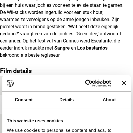
bij een huis waar jochies voor een televisie staan te gamen.
De Wii-sticks worden ingeruild voor een stuk hout,
waarmee ze vervolgens op de arme jongen inbeuken. Zijn
piemel wordt in brand gestoken. ‘Wat heeft deze eigenlijk
gedaan?’ vraagt een van de jochies. ‘Geen idee,’ antwoordt
een ander. Op het festival van Cannes werd Escalante, die
eerder indruk maakte met
Sangre
en
Los bastardos
,
bekroond als beste regisseur.
Film details
Productielanden
Duitsland
,
Frankrijk
,
Mexico
Consent
Details
About
Jaar
2013
This website uses cookies
Festivaleditie
IFFR 2014
We use cookies to personalise content and ads, to