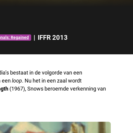
|
IFFR 2013
gnals: Regained
dia’s bestaat in de volgorde van een
n een
loop
. Nu het in een zaal wordt
gth
(1967), Snows beroemde verkenning van