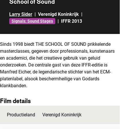
School of Sound
Larry Sider
|
Verenigd Koninkrijk
|
|
IFFR 2013
Signals: Sound Stages
Sinds 1998 biedt THE SCHOOL OF SOUND prikkelende
masterclasses, gegeven door professionals, kunstenaars
en academici, die het creatieve gebruik van geluid
onderzoeken. De centrale gast van deze IFFR-editie is
Manfred Eicher, de legendarische stichter van het ECM-
platenlabel, alsook beschermheilige van Godards
klankbanden.
Film details
Productieland
Verenigd Koninkrijk