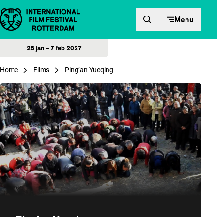
Direct naar inhoud
Menu
28 jan – 7 feb 2027
Home
Films
Ping’an Yueqing