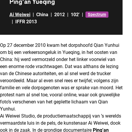
Ping’an Yueqing
Ai Weiwei
|
China
|
2012
|
102'
|
Spectrum
|
IFFR 2013
Op 27 december 2010 kwam het dorpshoofd Qian Yunhui
om bij een verkeersongeluk in Yueqing, in het oosten van
China
: hij werd vermorzeld onder het linker voorwiel van
een enorme rode vrachtwagen. Dat was althans de lezing
van de Chinese autoriteiten, en al snel werd de trucker
veroordeeld. Maar al even snel rees er twijfel; volgens zijn
familie en vele dorpsgenoten was er sprake van moord. Het
protest nam al snel toe, vooral online, waar ook gruwelijke
foto’s verschenen van het geplette lichaam van Qian
Yunhui.
Ai Weiwei Studio, de productiemaatschappij van ’s werelds
vermaardste luis in de pels, de kunstenaar Ai Weiwei, dook
ook in de zaak. In de grondige documentaire
Ping’an