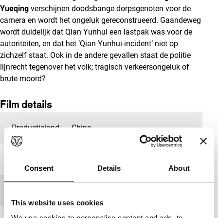
Yueqing
verschijnen doodsbange dorpsgenoten voor de
camera en wordt het ongeluk gereconstrueerd. Gaandeweg
wordt duidelijk dat Qian Yunhui een lastpak was voor de
autoriteiten, en dat het ‘Qian Yunhui-incident’ niet op
zichzelf staat. Ook in de andere gevallen staat de politie
lijnrecht tegenover het volk; tragisch verkeersongeluk of
brute moord?
Film details
Productieland
China
Jaar
2012
Consent
Details
About
Festivaleditie
IFFR 2013
This website uses cookies
We use cookies to personalise content and ads, to