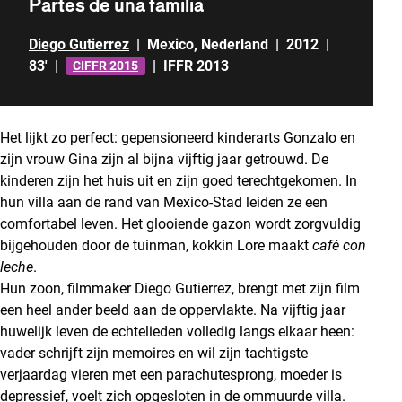
Partes de una familia
Diego Gutierrez
|
Mexico
,
Nederland
|
2012
|
83'
|
|
IFFR 2013
CIFFR 2015
Het lijkt zo perfect: gepensioneerd kinderarts Gonzalo en
zijn vrouw Gina zijn al bijna vijftig jaar getrouwd. De
kinderen zijn het huis uit en zijn goed terechtgekomen. In
hun villa aan de rand van Mexico-Stad leiden ze een
comfortabel leven. Het glooiende gazon wordt zorgvuldig
bijgehouden door de tuinman, kokkin Lore maakt
café con
leche
.
Hun zoon, filmmaker Diego Gutierrez, brengt met zijn film
een heel ander beeld aan de oppervlakte. Na vijftig jaar
huwelijk leven de echtelieden volledig langs elkaar heen:
vader schrijft zijn memoires en wil zijn tachtigste
verjaardag vieren met een parachutesprong, moeder is
depressief, voelt zich opgesloten in de ommuurde villa.