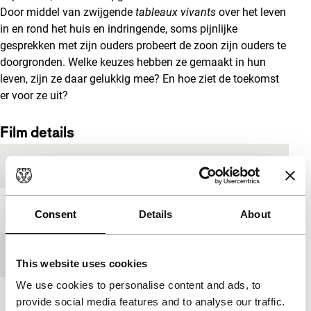
Door middel van zwijgende
tableaux vivants
over het leven
in en rond het huis en indringende, soms pijnlijke
gesprekken met zijn ouders probeert de zoon zijn ouders te
doorgronden. Welke keuzes hebben ze gemaakt in hun
leven, zijn ze daar gelukkig mee? En hoe ziet de toekomst
er voor ze uit?
Film details
Productielanden
Mexico
,
Nederland
Jaar
2012
Consent
Details
About
Festivaleditie
IFFR 2013
This website uses cookies
We use cookies to personalise content and ads, to
Lengte
83'
provide social media features and to analyse our traffic.