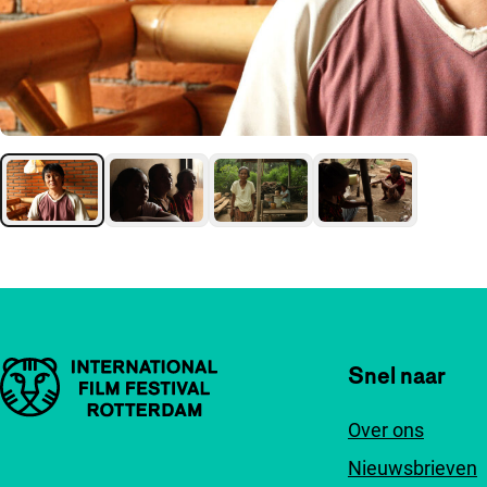
Belangrijke links
Snel naar
Over ons
Nieuwsbrieven