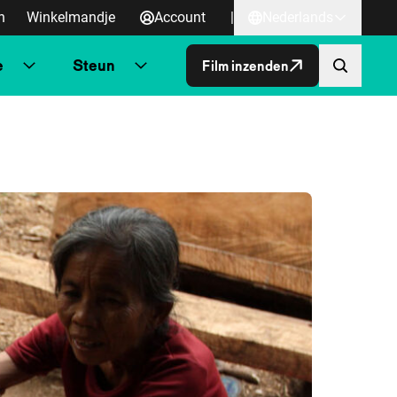
n
Winkelmandje
Account
|
Nederlands
e
Steun
Film inzenden