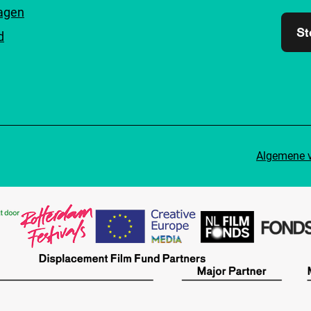
ragen
St
d
Algemene 