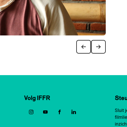
Volg IFFR
Steu
Sluit 
filmli
inzich