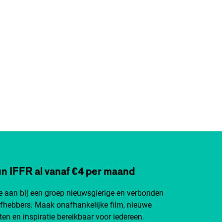
n IFFR al vanaf €4 per maand
je aan bij een groep nieuwsgierige en verbonden
efhebbers. Maak onafhankelijke film, nieuwe
ten en inspiratie bereikbaar voor iedereen.