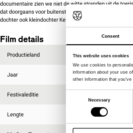
documentaire zien we niet de witte stranden uit de toe
dat doorgaans voor buitenstaanders verborgen blijft. Vo
dochter ook kleindochter Ketut Fitry – betekent leven vo
Consent
Film details
Productieland
Indonesië
This website uses cookies
We use cookies to personalis
information about your use of
Jaar
2013
other information that you’ve
Consent
Festivaleditie
IFFR 2013
Necessary
Selection
Lengte
94'