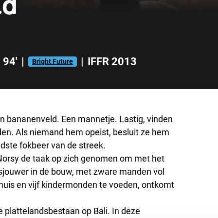
ad
94'
|
|
IFFR 2013
Bright Future
en bananenveld. Een mannetje. Lastig, vinden
en. Als niemand hem opeist, besluit ze hem
mdste fokbeer van de streek.
t Norsy de taak op zich genomen om met het
 sjouwer in de bouw, met zware manden vol
uis en vijf kindermonden te voeden, ontkomt
 plattelandsbestaan op Bali. In deze