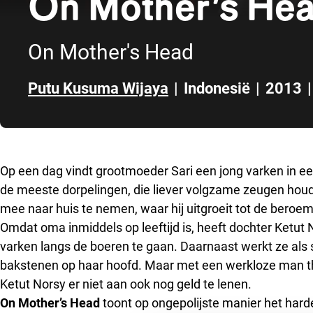
On Mother’s He
On Mother's Head
Putu Kusuma Wijaya
|
Indonesië
|
2013
|
Direct naar zijbalk
Op een dag vindt grootmoeder Sari een jong varken in e
de meeste dorpelingen, die liever volgzame zeugen houd
mee naar huis te nemen, waar hij uitgroeit tot de beroe
Omdat oma inmiddels op leeftijd is, heeft dochter Ketu
varken langs de boeren te gaan. Daarnaast werkt ze als
bakstenen op haar hoofd. Maar met een werkloze man th
Ketut Norsy er niet aan ook nog geld te lenen.
On Mother’s Head
toont op ongepolijste manier het harde