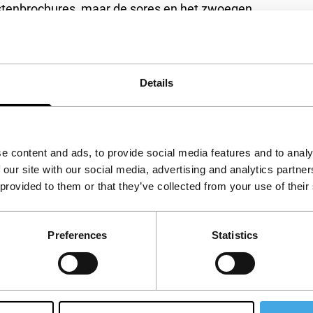
ristenbrochures, maar de sores en het zwoegen
or de drie centrale personages – naast oma en
oral overleven.
Details
e content and ads, to provide social media features and to analy
 our site with our social media, advertising and analytics partn
 provided to them or that they’ve collected from your use of their
Preferences
Statistics