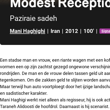
Modest Recepti
Paziraie sadeh
Mani Haghighi
|
Iran
|
2012
|
100'
|
Signa
Direct naar zijbalk
Een stadse man en vrouw, een riante wagen met een koffe
vormen een op zijn zachtst gezegd ongewone verschijni
rondrijden. De man en de vrouw delen tassen geld uit 
tegenkomen. Om die zakken geld te slijten worden aanva
Maar terwijl hun auto voortploegt door het ijzige landschap
en sadistischer karakter.
Mani Haghigi werkt niet alleen als regisseur, hij is ook act
Taraneh Alidoosti de hoofdrol. Daarnaast is hij scenaris