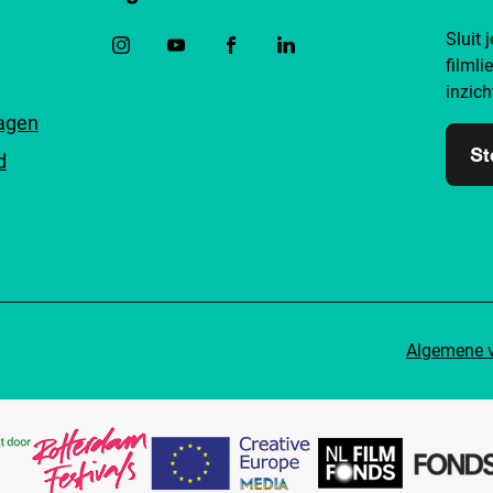
Sluit 
filmli
inzich
ragen
St
d
Algemene 