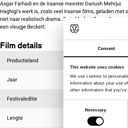
Asgar Farhadi en de Iraanse meester Dariush Mehrjui.
Haghigi’s werk is, zoals veel Iraanse films, geladen met so
niet naar realistisch drama. Zo is
Modest Reception
een 
een vleugje Beckett.
Film details
Consent
Productieland
Iran
This website uses cookies
We use cookies to personalis
Jaar
2012
information about your use of
other information that you’ve
Festivaleditie
IFFR 2013
Consent
Necessary
Selection
Lengte
100'