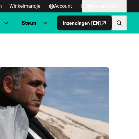
n
Winkelmandje
Account
|
Nederlands
Steun
Inzendingen [EN]