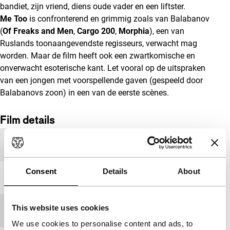
bandiet, zijn vriend, diens oude vader en een liftster.
Me Too
is confronterend en grimmig zoals van Balabanov
(
Of Freaks and Men
,
Cargo 200
,
Morphia
), een van
Ruslands toonaangevendste regisseurs, verwacht mag
worden. Maar de film heeft ook een zwartkomische en
onverwacht esoterische kant. Let vooral op de uitspraken
van een jongen met voorspellende gaven (gespeeld door
Balabanovs zoon) in een van de eerste scènes.
Film details
Productieland
Rusland
Consent
Details
About
Jaar
2012
This website uses cookies
Festivaleditie
IFFR 2013
We use cookies to personalise content and ads, to