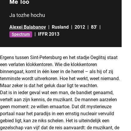
Me Too
Ja tozhe hochu
Alexei Balabanov
|
Rusland
|
2012
|
83'
|
|
IFFR 2013
Spectrum
Ergens tussen Sint-Petersburg en het stadje Oeglitsj staat
een verlaten klokkentoren. Wie die klokkentoren
binnengaat, komt in één keer in de hemel – als hij of zij
tenminste wordt uitverkoren. Hoe het werkt, weet niemand.
Maar zeker is dat het geluk daar ligt te wachten.
Dat is in ieder geval wat een man, de bandiet genaamd,
vertelt aan zijn kennis, de muzikant. De mannen aarzelen
geen moment: ze willen ernaartoe. Dat dit mysterieuze
portaal naar het paradijs in een ernstig nucleair vervuild
gebied ligt, kan ze niks schelen. Het is uiteindelijk een
gezelschap van vijf dat de reis aanvaardt: de muzikant, de