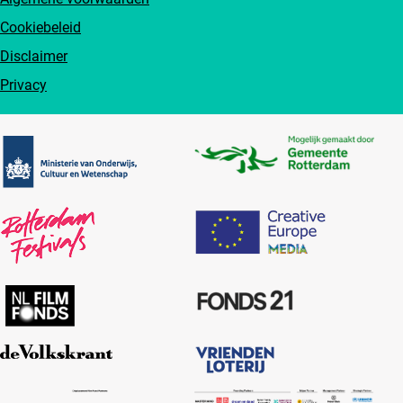
Cookiebeleid
Disclaimer
Privacy
Partners