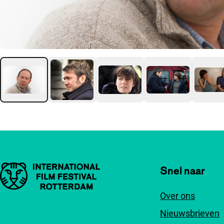
Belangrijke links
Snel naar
Over ons
Nieuwsbrieven