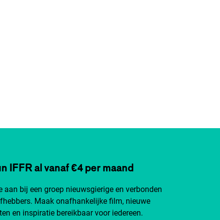
n IFFR al vanaf €4 per maand
je aan bij een groep nieuwsgierige en verbonden
efhebbers. Maak onafhankelijke film, nieuwe
ten en inspiratie bereikbaar voor iedereen.