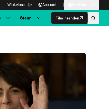
n
Winkelmandje
Account
|
Nederlands
e
Steun
Film inzenden