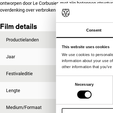
ontworpen door Le Corbusier, met zijn betonnen structur
overdenking over verbroken liefde.
Film details
Consent
Productielanden
België
,
Duitsland
,
Fra
This website uses cookies
We use cookies to personalis
Jaar
2013
information about your use of
other information that you’ve
Festivaleditie
IFFR 2013
Consent
Necessary
Selection
Lengte
81'
Medium/Formaat
DCP