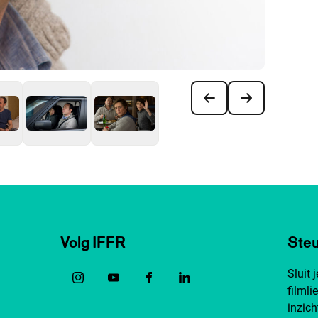
Volg IFFR
Steu
Sluit 
filmli
inzich