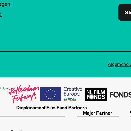
ragen
St
d
Algemene 