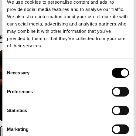
Lengte
98'
We use cookies to personalise content and ads, to
provide social media features and to analyse our traffic.
We also share information about your use of our site with
Medium/Formaat
DCP
our social media, advertising and analytics partners who
may combine it with other information that you’ve
Bekijk meer details
provided to them or that they’ve collected from your use
of their services.
Consent
Necessary
Selection
Preferences
Statistics
Marketing