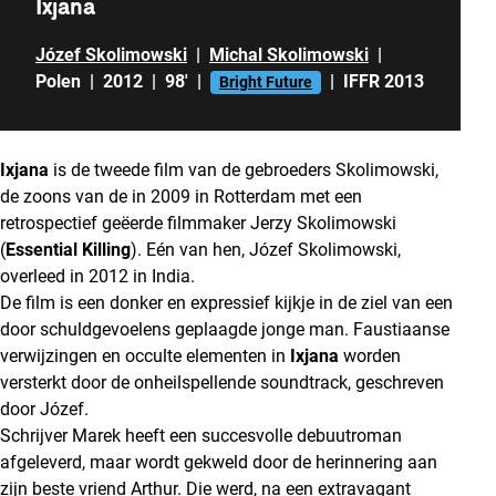
Ixjana
Józef Skolimowski
|
Michal Skolimowski
|
Polen
|
2012
|
98'
|
|
IFFR 2013
Bright Future
Ixjana
is de tweede film van de gebroeders Skolimowski,
de zoons van de in 2009 in Rotterdam met een
retrospectief geëerde filmmaker Jerzy Skolimowski
(
Essential Killing
). Eén van hen, Józef Skolimowski,
overleed in 2012 in India.
De film is een donker en expressief kijkje in de ziel van een
door schuldgevoelens geplaagde jonge man. Faustiaanse
verwijzingen en occulte elementen in
Ixjana
worden
versterkt door de onheilspellende soundtrack, geschreven
door Józef.
Schrijver Marek heeft een succesvolle debuutroman
afgeleverd, maar wordt gekweld door de herinnering aan
zijn beste vriend Arthur. Die werd, na een extravagant