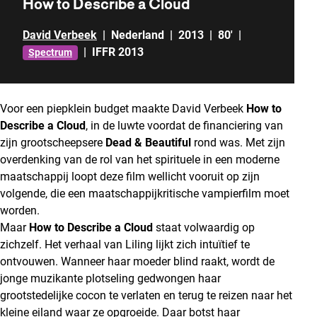
How to Describe a Cloud
David Verbeek
|
Nederland
|
2013
|
80'
|
|
IFFR 2013
Spectrum
Voor een piepklein budget maakte David Verbeek
How to
Describe a Cloud
, in de luwte voordat de financiering van
zijn grootscheepsere
Dead & Beautiful
rond was. Met zijn
overdenking van de rol van het spirituele in een moderne
maatschappij loopt deze film wellicht vooruit op zijn
volgende, die een maatschappijkritische vampierfilm moet
worden.
Maar
How to Describe a Cloud
staat volwaardig op
zichzelf. Het verhaal van Liling lijkt zich intuïtief te
ontvouwen. Wanneer haar moeder blind raakt, wordt de
jonge muzikante plotseling gedwongen haar
grootstedelijke cocon te verlaten en terug te reizen naar het
kleine eiland waar ze opgroeide. Daar botst haar