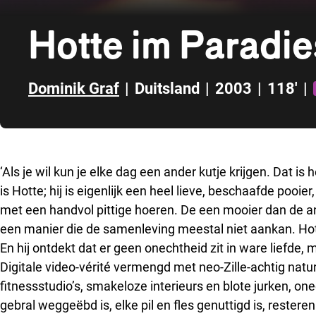
Hotte im Paradie
Dominik Graf
|
Duitsland
|
2003
|
118'
|
Direct naar zijbalk
‘Als je wil kun je elke dag een ander kutje krijgen. Dat is 
is Hotte; hij is eigenlijk een heel lieve, beschaafde pooier
met een handvol pittige hoeren. De een mooier dan de a
een manier die de samenleving meestal niet aankan. Hot
En hij ontdekt dat er geen onechtheid zit in ware liefde, 
Digitale video-vérité vermengd met neo-Zille-achtig natu
fitnessstudio’s, smakeloze interieurs en blote jurken, on
gebral weggeëbd is, elke pil en fles genuttigd is, reste