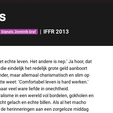
s
|
IFFR 2013
Signals: Dominik Graf
het echte leven. Het andere is nep.’ Ja hoor, dat
, die eindelijk het redelijk grote geld aanboort
nder, maar allemaal charismatisch en slim op
te weet: ‘Comfortabel leven is hard werken.’
maar veel ware liefde in onechtheid.
ralisme in een wereld vol bordelen, gokholen en
echt gelach en echte billen. Als al het macho
ren de herinneringen aan een zorgeloze middag