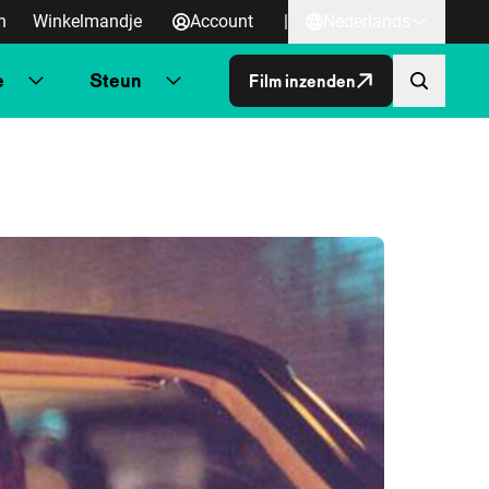
n
Winkelmandje
Account
|
Nederlands
e
Steun
Film inzenden