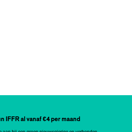
n IFFR al vanaf €4 per maand
je aan bij een groep nieuwsgierige en verbonden