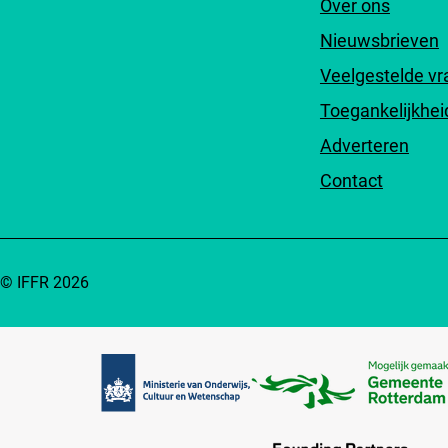
Over ons
Nieuwsbrieven
Veelgestelde v
Toegankelijkhei
Adverteren
Contact
© IFFR 2026
Partners