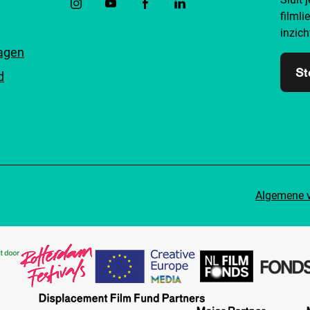
filmli
inzich
ragen
St
d
Algemene 