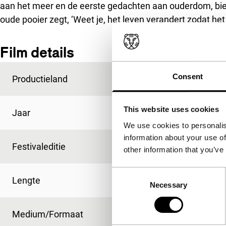
aan het meer en de eerste gedachten aan ouderdom, bier
oude pooier zegt, ‘Weet je, het leven verandert zodat het 
Film details
Consent
Productieland
Duitsland
This website uses cookies
Jaar
2003
We use cookies to personalis
information about your use of
Festivaleditie
IFFR 2013
other information that you’ve
Consent
Lengte
118'
Necessary
Selection
Medium/Formaat
Betacam Digi